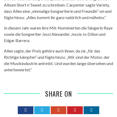
Album
Short n’ Sweet
zu schreiben. Carpenter sagte
Variety
,
dass Allen eine
„
einmalige
Songwriterin
und Freundin
“
sei und
f
ü
gte hinzu:
„
Alles kommt ihr ganz nat
ü
rlich und m
ü
helos.
“
In diesem Jahr waren ihre Mit-Nominierten die S
ä
ngerin Raye
sowie die Songwriter Jessi Alexander, Jessie Jo Dillon und
Edgar Barrera.
Allen sagte, der Preis geh
ö
re auch ihnen, da sie
„
f
ü
r das
Richtige k
ä
mpfen
“
und f
ü
gte hinzu:
„
Wir sind der Motor, der
die Musikindustrie antreibt. Und wurden lange
ü
bersehen und
unterbewertet.
“
SHARE ON