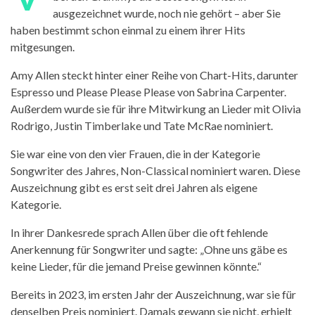
ausgezeichnet wurde, noch nie geh
ö
rt
–
aber
Sie
haben bestimmt
schon einmal zu einem ihrer Hits
mitgesungen.
Amy Allen steckt hinter einer Reihe von Chart-Hits, darunter
Espresso
und
Please Please Please
von Sabrina Carpenter.
Au
ß
erdem wurde sie f
ü
r ihre Mitwirkung an
Lieder
mit Olivia
Rodrigo, Justin Timberlake und Tate McRae nominiert.
Sie war eine von
den
vier Frauen, die in der Kategorie
Songwriter des Jahres, Non-Classical
nominiert waren
.
Diese
Auszeichnung gibt es erst seit drei Jahren als eigene
Kategorie.
In ihrer Dankesrede sprach Allen
ü
ber die oft fehlende
Anerkennung f
ü
r Songwriter und sagte:
„
Ohne uns g
ä
be es
keine
Lieder
, f
ü
r die jemand Preise gewinnen k
ö
nnte.
“
Bereits
in
2023, im ersten Jahr der Auszeichnung, war sie f
ü
r
denselben Preis nominiert
.
Damals gewann sie nicht, erhielt