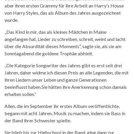
aber ihren ersten Grammy f
ü
r ihre Arbeit an
Harry
’
s House
von Harry Styles, das als
Album des Jahres
ausgezeichnet
wurde.
„
Das Kind in mir, das als kleines M
ä
dchen in Maine
angefangen hat,
Lieder
zu schreiben, schreit, weint und lacht
ü
ber die Absurdit
ä
t dieses Moments
“
, sagte sie, als sie am
Sonntagabend die goldene Troph
ä
e
abhielt
.
„
Die Kategorie
Songwriter des Jahres
gibt es erst seit drei
Jahren, daher widme ich diesen Preis
an alle
Legenden, die mit
ihren Liedern unser Leben und ganze Generationen
beeinflusst
haben.
Sie h
ä
tten ihre Anerkennung schon damals
erhalten sollen.
“
Allen, die im September ihr erstes Album ver
ö
ffentlichte,
begann mit acht Jahren, Musik zu machen, indem sie Bass in
der Band ihrer Schwester spielte.
Sie blieb bis zur Highschool in der Band, ging dann zur