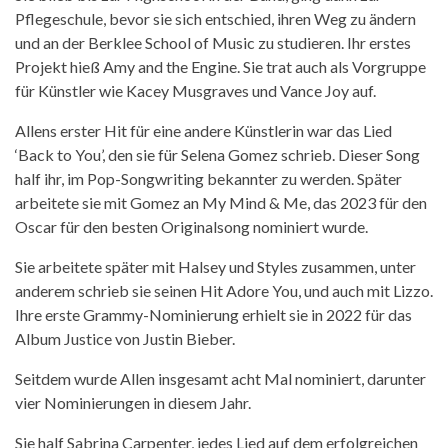
Pflegeschule, bevor sie sich entschied, ihren Weg zu
ä
ndern
und an der Berklee School of Music zu studieren.
Ihr erstes
Projekt hie
ß
Amy and the Engine. Sie trat auch als Vorgruppe
f
ü
r K
ü
nstler wie Kacey Musgraves und Vance Joy auf.
Allens erster Hit f
ü
r eine andere K
ü
nstlerin war d
as Lied
‘
Back to You
’
, den sie f
ü
r Selena Gomez schrieb. Dieser Song
half ihr, im Pop-Songwriting bekannter zu werden.
Sp
ä
ter
arbeitete sie mit Gomez an
My Mind & Me
, das 2023 f
ü
r den
Oscar f
ü
r den besten Originalsong nominiert wurde.
Sie arbeitete sp
ä
ter mit Halsey und Styles zusammen, unter
anderem schrieb sie seinen Hit
Adore You
, und auch mit Lizzo.
Ihre erste Grammy-Nominierung erhielt sie
in
2022 f
ü
r das
Album
Justice
von Justin Bieber.
Seitdem wurde Allen insgesamt acht Mal nominiert, darunter
vier Nominierungen in diesem Jahr.
Sie half Sabrina Carpenter, jedes Lied auf dem erfolgreichen