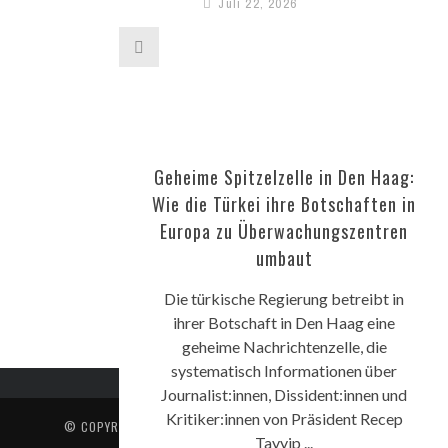
Juli 22, 2026
Nach Kontroverse um
Radbekleidung: Petition für
abberufenen türkischen
Gouverneur
Juli 22, 2026
Geheime Spitzelzelle in Den Haag:
Wie die Türkei ihre Botschaften in
Türkisch-amerikanischer
Europa zu Überwachungszentren
Aktivist widmet IRF-Preis den
umbaut
Opfern der Repression in der
Türkei
Die türkische Regierung betreibt in
Juli 20, 2026
ihrer Botschaft in Den Haag eine
geheime Nachrichtenzelle, die
systematisch Informationen über
Journalist:innen, Dissident:innen und
Kritiker:innen von Präsident Recep
© COPYRIGHT
DEUTSCHE BOLD
. ALL RIGHTS RESERVED.
Tayyip ...