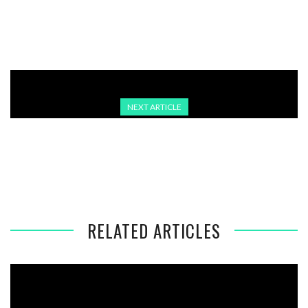
ANGRIFFE AUF WHO-EINRICHTUNGEN IM GAZASTREIFEN
NEXT ARTICLE
HUMANITÄRE KRISE IN GAZA: WARNUNGEN VOR
HUNGERSNOT UND INTERNATIONALE APPELLE
RELATED ARTICLES