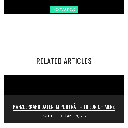
NEXT ARTICLE
GEBURT IN HAFT: SCHWANGERE LEHRERIN IN DER TÜRKEI
BRINGT KIND ZUR WELT
RELATED ARTICLES
KANZLERKANDIDATEN IM PORTRÄT – FRIEDRICH MERZ
AKTUELL
Feb. 13, 2025