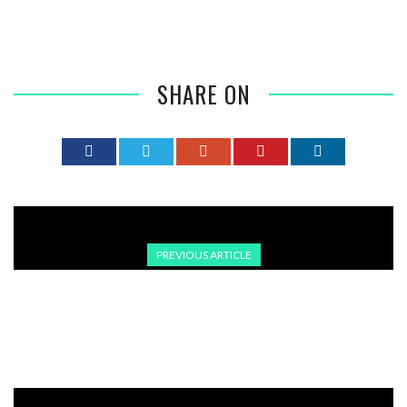
SHARE ON
PREVIOUS ARTICLE
TÜRKISCHE ÄRZTEKAMMER FORDERT FREILASSUNG VON
AYŞE BARIM AUS GESUNDHEITLICHEN GRÜNDEN