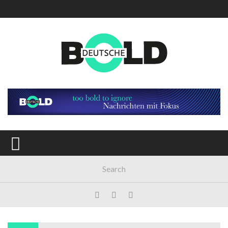
Main Menu
AKTUELL
GESELLSCHAFT
POLITIK
WIRTSCHAFT
MEINUNG
KULTUR
SPORT