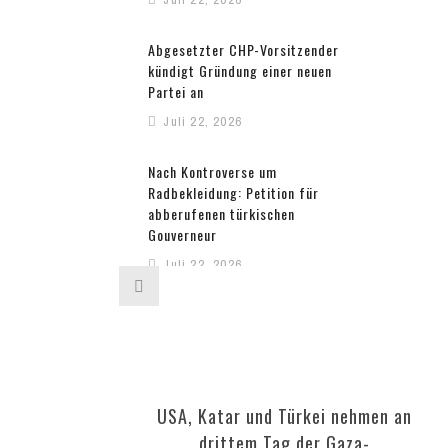
Abgesetzter CHP-Vorsitzender
kündigt Gründung einer neuen
Partei an
Juli 22, 2026
Nach Kontroverse um
Radbekleidung: Petition für
abberufenen türkischen
Gouverneur
Juli 22, 2026
Türkisch-amerikanischer
Aktivist widmet IRF-Preis den
Opfern der Repression in der
Türkei
Juli 20, 2026
USA, Katar und Türkei nehmen an
drittem Tag der Gaza-