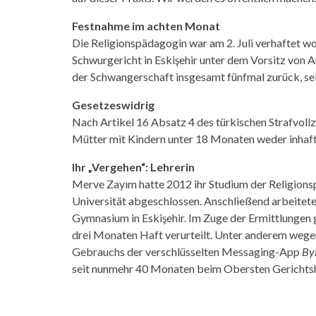
Festnahme im achten Monat
Die Religionspädagogin war am 2. Juli verhaftet w
Schwurgericht in Eskişehir unter dem Vorsitz von 
der Schwangerschaft insgesamt fünfmal zurück, sel
Gesetzeswidrig
Nach Artikel 16 Absatz 4 des türkischen Strafvol
Mütter mit Kindern unter 18 Monaten weder inhaft
Ihr „Vergehen“: Lehrerin
Merve Zayım hatte 2012 ihr Studium der Religion
Universität abgeschlossen. Anschließend arbeitet
Gymnasium in Eskişehir. Im Zuge der Ermittlungen
drei Monaten Haft verurteilt. Unter anderem wegen
Gebrauchs der verschlüsselten Messaging-App
By
seit nunmehr 40 Monaten beim Obersten Gerichtsh