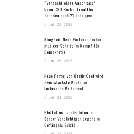
“Verdacht eines Anschlags”
beim CSD Berlin: Ermittler
fahnden nach 21-Jährigem
Juli 26, 2026
Klingbeil: Neue Partei in Türkei
mutiger Schritt im Kampf für
Demokratie
Juli 25, 2026
Neue Partei von Özgür Özel wird
zweitstärkste Kraft im
türkischen Parlament
Juli 24, 2026
Bluttat mit sechs Toten in
Stade: Verdächtiger begeht in
Gefängnis Suizid
Juli 22, 2026