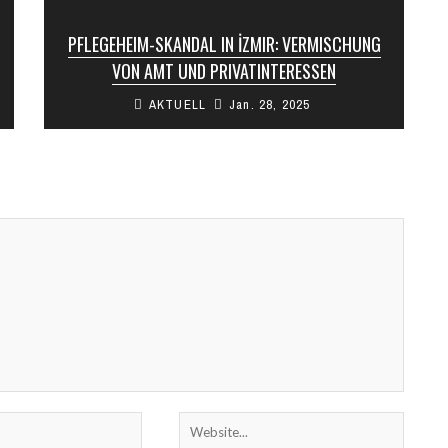
PFLEGEHEIM-SKANDAL IN İZMIR: VERMISCHUNG
VON AMT UND PRIVATINTERESSEN
AKTUELL
Jan. 28, 2025
In İzmir Menderes sorgt die Übertragung eines
Pflegeheims an die Ehefrau eines hochrangigen
Regierungsbeamten für Aufsehen. Das Heim,
dessen Vermögenswerte ...