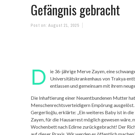
Gefängnis gebracht
Post on:
August 21, 2025
D
ie 36-jährige Merve Zayım, eine schwang
Universitätskrankenhaus von Trakya ent
entlassen und gemeinsam mit ihrem neuge
Die Inhaftierung einer Neuentbundenen Mutter hat
Menschenrechtsverteidigern Empörung ausgelöst.
Gergerlioğlu, erklärte: „Ein weiteres Baby ist in 
Zayım, für die Hausarrest möglich gewesen wäre, m
Wochenbett nach Edirne zurückgebracht! Der Richt
auf dieser Praxis. Wir werden es öffentlich machen.