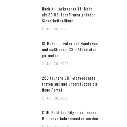
Nach KI-Hackerangriff: Mehr
als 30 US-Techfirmen gründen
Sicherheitsallianz
Juli 29, 2026
IS-Bekennervideo auf Handy von
mutmaßlichem CSD-Attentäter
gefunden
Juli 29, 2026
280 frühere CHP-Abgeordnete
treten aus und unterstützen die
Neue Partei
Juli 28, 2026
CDU-Politiker Bilger soll neuer
Bundesverkehrsminister werden
Juli 27, 2026