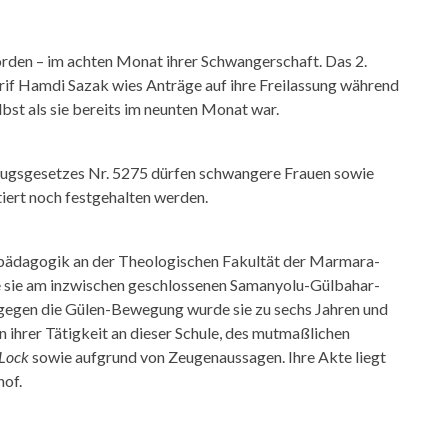
orden – im achten Monat ihrer Schwangerschaft. Das 2.
Arif Hamdi Sazak wies Anträge auf ihre Freilassung während
bst als sie bereits im neunten Monat war.
lzugsgesetzes Nr. 5275 dürfen schwangere Frauen sowie
iert noch festgehalten werden.
spädagogik an der Theologischen Fakultät der Marmara-
e sie am inzwischen geschlossenen Samanyolu-Gülbahar-
 gegen die Gülen-Bewegung wurde sie zu sechs Jahren und
 ihrer Tätigkeit an dieser Schule, des mutmaßlichen
Lock
sowie aufgrund von Zeugenaussagen. Ihre Akte liegt
of.