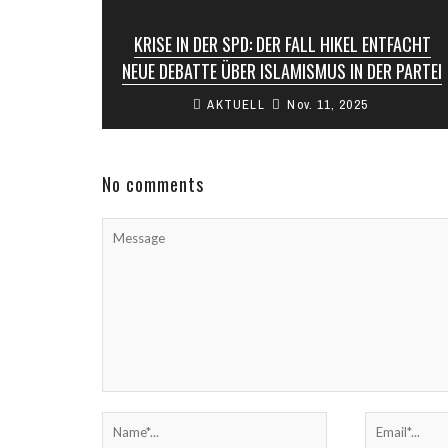
KRISE IN DER SPD: DER FALL HIKEL ENTFACHT
NEUE DEBATTE ÜBER ISLAMISMUS IN DER PARTEI
AKTUELL
Nov. 11, 2025
In der deutschen Sozialdemokratischen Partei
(SPD) brodelt es erneut. Der Bürgermeister des
Berliner Bezirks Neukölln, Martin Hikel, ist bei
einer ...
No comments