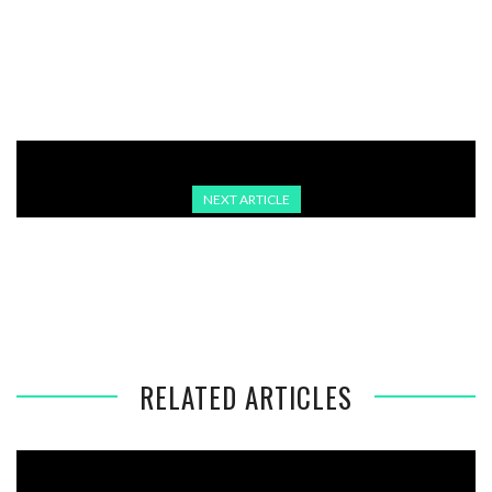
STEUERBEFREIUNG FÜR ARBEITENDE RENTNER IN
DEUTSCHLAND BESCHLOSSEN
NEXT ARTICLE
TÜRKISCHES GERICHT VERURTEILT SOCIAL-MEDIA-
INFLUENCER WEGEN X-BEITRÄGEN ZU HAFTSTRAFE
RELATED ARTICLES