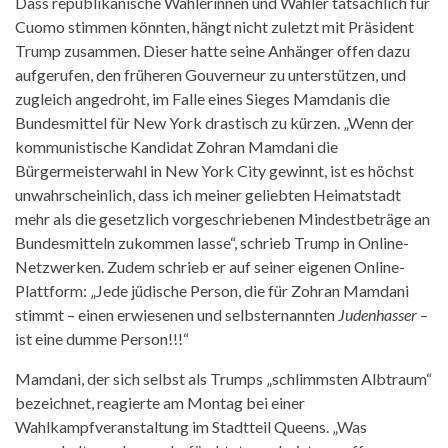
Dass republikanische Wählerinnen und Wähler tatsächlich für
Cuomo stimmen könnten, hängt nicht zuletzt mit Präsident
Trump zusammen. Dieser hatte seine Anhänger offen dazu
aufgerufen, den früheren Gouverneur zu unterstützen, und
zugleich angedroht, im Falle eines Sieges Mamdanis die
Bundesmittel für New York drastisch zu kürzen. „Wenn der
kommunistische Kandidat Zohran Mamdani die
Bürgermeisterwahl in New York City gewinnt, ist es höchst
unwahrscheinlich, dass ich meiner geliebten Heimatstadt
mehr als die gesetzlich vorgeschriebenen Mindestbeträge an
Bundesmitteln zukommen lasse“, schrieb Trump in Online-
Netzwerken. Zudem schrieb er auf seiner eigenen Online-
Plattform: „Jede jüdische Person, die für Zohran Mamdani
stimmt – einen erwiesenen und selbsternannten
Judenhasser
–
ist eine dumme Person!!!“
Mamdani, der sich selbst als Trumps „schlimmsten Albtraum“
bezeichnet, reagierte am Montag bei einer
Wahlkampfveranstaltung im Stadtteil Queens. „Was