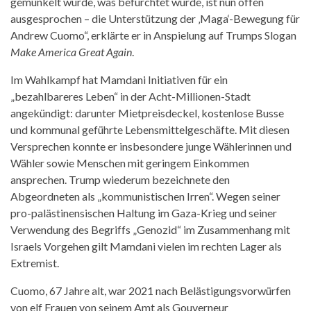
gemunkelt wurde, was befürchtet wurde, ist nun offen
ausgesprochen – die Unterstützung der ‚Maga‘-Bewegung für
Andrew Cuomo“, erklärte er in Anspielung auf Trumps Slogan
Make America Great Again
.
Im Wahlkampf hat Mamdani Initiativen für ein
„bezahlbareres Leben“ in der Acht-Millionen-Stadt
angekündigt: darunter Mietpreisdeckel, kostenlose Busse
und kommunal geführte Lebensmittelgeschäfte. Mit diesen
Versprechen konnte er insbesondere junge Wählerinnen und
Wähler sowie Menschen mit geringem Einkommen
ansprechen. Trump wiederum bezeichnete den
Abgeordneten als „kommunistischen Irren“. Wegen seiner
pro-palästinensischen Haltung im Gaza-Krieg und seiner
Verwendung des Begriffs „Genozid“ im Zusammenhang mit
Israels Vorgehen gilt Mamdani vielen im rechten Lager als
Extremist.
Cuomo, 67 Jahre alt, war 2021 nach Belästigungsvorwürfen
von elf Frauen von seinem Amt als Gouverneur