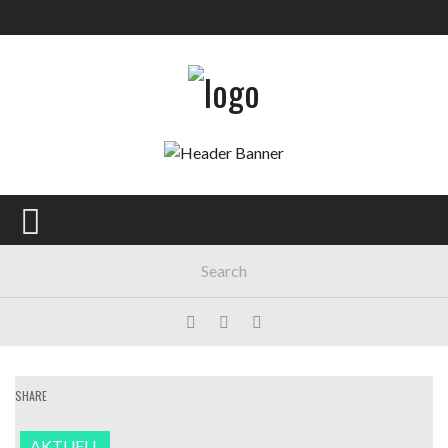
Main Menu
AKTUELL
GESELLSCHAFT
POLITIK
WIRTSCHAFT
MEINUNG
KULTUR
SPORT
SHARE
AKTUELL