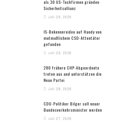
als 30 US-Techfirmen gründen
Sicherheitsallianz
Juli 29, 2026
IS-Bekennervideo auf Handy von
mutmaßlichem CSD-Attentäter
gefunden
Juli 29, 2026
280 frühere CHP-Abgeordnete
treten aus und unterstützen die
Neue Partei
Juli 28, 2026
CDU-Politiker Bilger soll neuer
Bundesverkehrsminister werden
Juli 27, 2026