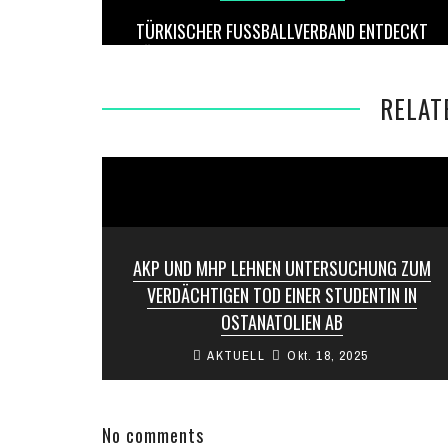
TÜRKISCHER FUSSBALLVERBAND ENTDECKT Ü
BER TAUSEND SPIELER IN WETTSKANDAL
RELAT
AKP UND MHP LEHNEN UNTERSUCHUNG ZUM
VERDÄCHTIGEN TOD EINER STUDENTIN IN
OSTANATOLIEN AB
AKTUELL
Okt. 18, 2025
Der Vater von Rojin Kabaiş, Nizamettin Kabaiş,
hält bei einer Kundgebung in Van ein Foto seiner
Tochter hoch, um Gerechtigkeit ...
No comments