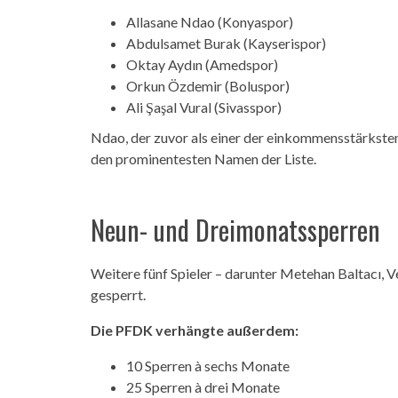
Allasane Ndao (Konyaspor)
Abdulsamet Burak (Kayserispor)
Oktay Aydın (Amedspor)
Orkun Özdemir (Boluspor)
Ali Şaşal Vural (Sivasspor)
Ndao, der zuvor als einer der einkommensstärksten
den prominentesten Namen der Liste.
Neun- und Dreimonatssperren
Weitere fünf Spieler – darunter Metehan Baltacı, 
gesperrt.
Die PFDK verhängte außerdem:
10 Sperren à sechs Monate
25 Sperren à drei Monate