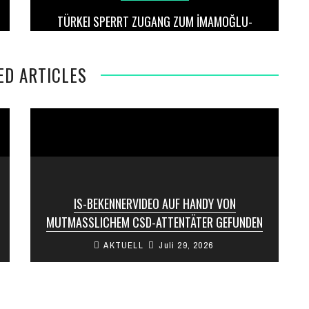
TÜRKEI SPERRT ZUGANG ZUM İMAMOĞLU-
WAHLKAMPFKONTO AUF X WEGEN „NATIONALER
SICHERHEITSBEDENKEN“
ED ARTICLES
IS-BEKENNERVIDEO AUF HANDY VON
MUTMASSLICHEM CSD-ATTENTÄTER GEFUNDEN
AKTUELL
Juli 29, 2026
Nach dem Anschlag auf den Berliner
Christopher Street Day (CSD) hat sich ein
islamistischer Hintergrund bestätigt. Auf einem
im Tatfahrzeug ...