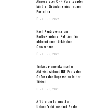
Abgesetzter CHP-Vorsitzender
kündigt Gründung einer neuen
Partei an
Juli 22, 2026
Nach Kontroverse um
Radbekleidung: Petition für
abberufenen türkischen
Gouverneur
Juli 22, 2026
Türkisch-amerikanischer
Aktivist widmet IRF-Preis den
Opfern der Repression in der
Türkei
Juli 20, 2026
Affäre um Leihmutter:
Unionsfraktionschef Spahn