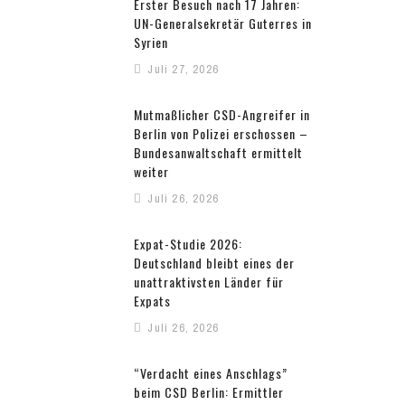
Erster Besuch nach 17 Jahren:
UN-Generalsekretär Guterres in
Syrien
Juli 27, 2026
Mutmaßlicher CSD-Angreifer in
Berlin von Polizei erschossen –
Bundesanwaltschaft ermittelt
weiter
Juli 26, 2026
Expat-Studie 2026:
Deutschland bleibt eines der
unattraktivsten Länder für
Expats
Juli 26, 2026
“Verdacht eines Anschlags”
beim CSD Berlin: Ermittler