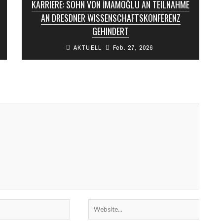
KARRIERE: SOHN VON İMAMOĞLU AN TEILNAHME
AN DRESDNER WISSENSCHAFTSKONFERENZ
GEHINDERT
AKTUELL
Feb. 27, 2026
Die Ehefrau des Istanbuler Oberbürgermeisters
und Präsidentschaftskandidaten der
Republikanischen Volkspartei (CHP), Ekrem
İmamoğlu, hat die Ablehnung eines Antrags auf
vorübergehende ...