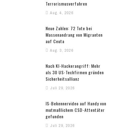
Terrorismusverfahren
Aug. 4, 2026
Neue Zahlen: 72 Tote bei
Massenandrang von Migranten
auf Ceuta
Aug. 3, 2026
Nach KI-Hackerangriff: Mehr
als 30 US-Techfirmen gründen
Sicherheitsallianz
Juli 29, 2026
IS-Bekennervideo auf Handy von
mutmaßlichem CSD-Attentäter
gefunden
Juli 29, 2026