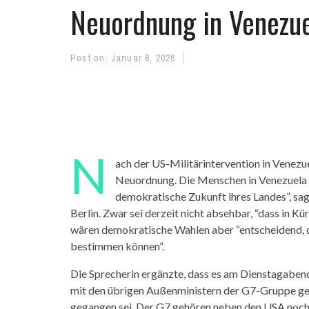
Neuordnung in Venezu
Post on:
Januar 8, 2026
N
ach der US-Militärintervention in Venez
Neuordnung. Die Menschen in Venezuela h
demokratische Zukunft ihres Landes”, sa
Berlin. Zwar sei derzeit nicht absehbar, “dass in Kü
wären demokratische Wahlen aber “entscheidend, d
bestimmen können”.
Die Sprecherin ergänzte, dass es am Dienstagabe
mit den übrigen Außenministern der G7-Gruppe ge
gegangen sei. Der G7 gehören neben den USA noch 