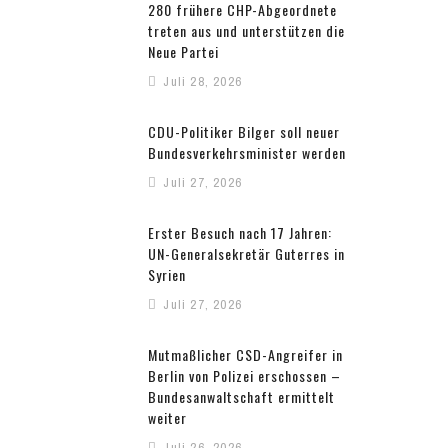
280 frühere CHP-Abgeordnete
treten aus und unterstützen die
Neue Partei
Juli 28, 2026
CDU-Politiker Bilger soll neuer
Bundesverkehrsminister werden
Juli 27, 2026
Erster Besuch nach 17 Jahren:
UN-Generalsekretär Guterres in
Syrien
Juli 27, 2026
Mutmaßlicher CSD-Angreifer in
Berlin von Polizei erschossen –
Bundesanwaltschaft ermittelt
weiter
Juli 26, 2026