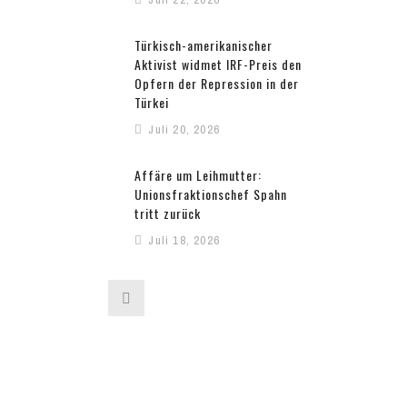
Türkisch-amerikanischer
Aktivist widmet IRF-Preis den
Opfern der Repression in der
Türkei
Juli 20, 2026
Affäre um Leihmutter:
Unionsfraktionschef Spahn
tritt zurück
Juli 18, 2026
Umfassender AfSV-Bericht
zum 10. Jahrestag des 15. Juli:
„Der 15. Juli war Erdoğans
False-Flag-Operation und die
Gründungskrise der autoritären
Transformation der Türkei“