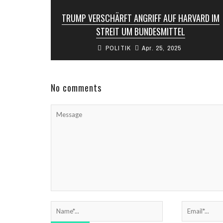
TRUMP VERSCHÄRFT ANGRIFF AUF HARVARD IM
STREIT UM BUNDESMITTEL
POLITIK
Apr. 25, 2025
Im eskalierenden Konflikt um Bundesmittel für
Universitäten hat US-Präsident Donald Trump
am Donnerstag die renommierte Harvard
Universität scharf kritisiert. In ...
No comments