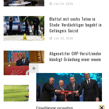
Juli 24, 2026
Bluttat mit sechs Toten in
Stade: Verdächtiger begeht in
Gefängnis Suizid
Juli 22, 2026
Abgesetzter CHP-Vorsitzender
kündigt Gründung einer neuen
Partei an
Juli 22, 2026
Nach Kontroverse um
Radbekleidung: Petition für
abberufenen türkischen
Gouverneur
Einwilligung verwalten