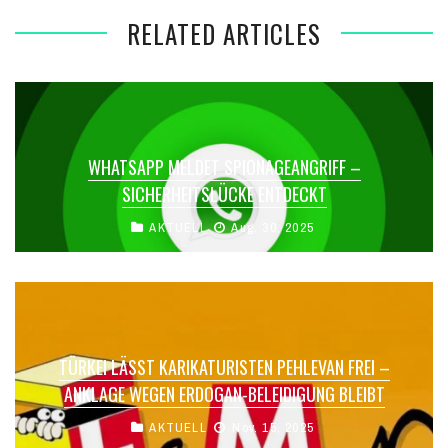
RELATED ARTICLES
WHATSAPP MELDET SPIONAGEANGRIFF –
SICHERHEITSLÜCKE ENTDECKT
AKTUELL
Aug. 30, 2025
TÜRKEI LÄSST KARIKATURISTEN PEHLEVAN FREI –
ANKLAGE WEGEN ERDOGAN-BELEIDIGUNG BLEIBT
AKTUELL
Nov. 15, 2025