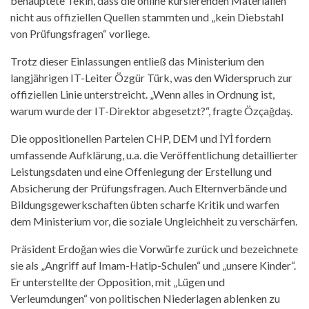
behauptete Tekin, dass die online kursierenden Materialien
nicht aus offiziellen Quellen stammten und „kein Diebstahl
von Prüfungsfragen“ vorliege.
Trotz dieser Einlassungen entließ das Ministerium den
langjährigen IT-Leiter Özgür Türk, was den Widerspruch zur
offiziellen Linie unterstreicht. „Wenn alles in Ordnung ist,
warum wurde der IT-Direktor abgesetzt?“, fragte Özçağdaş.
Die oppositionellen Parteien CHP, DEM und İYİ fordern
umfassende Aufklärung, u.a. die Veröffentlichung detaillierter
Leistungsdaten und eine Offenlegung der Erstellung und
Absicherung der Prüfungsfragen. Auch Elternverbände und
Bildungsgewerkschaften übten scharfe Kritik und warfen
dem Ministerium vor, die soziale Ungleichheit zu verschärfen.
Präsident Erdoğan wies die Vorwürfe zurück und bezeichnete
sie als „Angriff auf Imam-Hatip-Schulen“ und „unsere Kinder“.
Er unterstellte der Opposition, mit „Lügen und
Verleumdungen“ von politischen Niederlagen ablenken zu