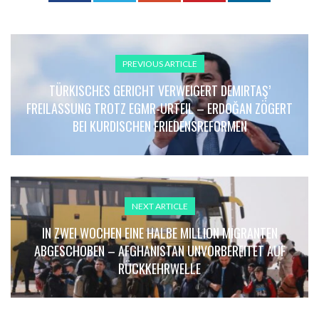
PREVIOUS ARTICLE
TÜRKISCHES GERICHT VERWEIGERT DEMIRTAŞ’
FREILASSUNG TROTZ EGMR-URTEIL – ERDOĞAN ZÖGERT
BEI KURDISCHEN FRIEDENSREFORMEN
NEXT ARTICLE
IN ZWEI WOCHEN EINE HALBE MILLION MIGRANTEN
ABGESCHOBEN – AFGHANISTAN UNVORBEREITET AUF
RÜCKKEHRWELLE