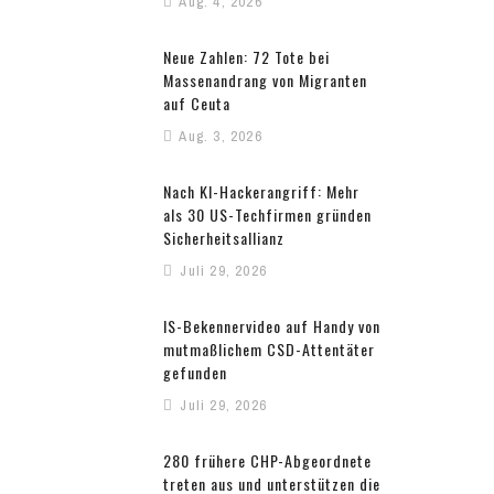
Aug. 4, 2026
Neue Zahlen: 72 Tote bei
Massenandrang von Migranten
auf Ceuta
Aug. 3, 2026
Nach KI-Hackerangriff: Mehr
als 30 US-Techfirmen gründen
Sicherheitsallianz
Juli 29, 2026
IS-Bekennervideo auf Handy von
mutmaßlichem CSD-Attentäter
gefunden
Juli 29, 2026
280 frühere CHP-Abgeordnete
treten aus und unterstützen die