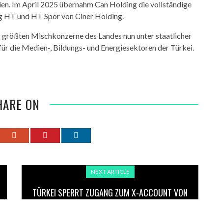
en. Im April 2025 übernahm Can Holding die vollständige
g HT und HT Spor von Ciner Holding.
r größten Mischkonzerne des Landes nun unter staatlicher
für die Medien-, Bildungs- und Energiesektoren der Türkei.
HARE ON
NEXT ARTICLE
TÜRKEI SPERRT ZUGANG ZUM X-ACCOUNT VON
GROK – BEGRÜNDUNG: „NATIONALE SICHERHEIT“