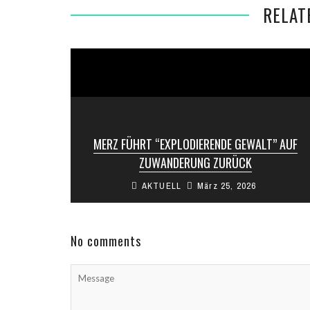
RELAT
MERZ FÜHRT “EXPLODIERENDE GEWALT” AUF
ZUWANDERUNG ZURÜCK
AKTUELL
März 25, 2026
Bundeskanzler Friedrich Merz (CDU) hat einen
Zusammenhang zwischen der Zuwanderung von
Menschen aus dem Ausland und steigender
Gewaltkriminalität in Deutschland ...
No comments