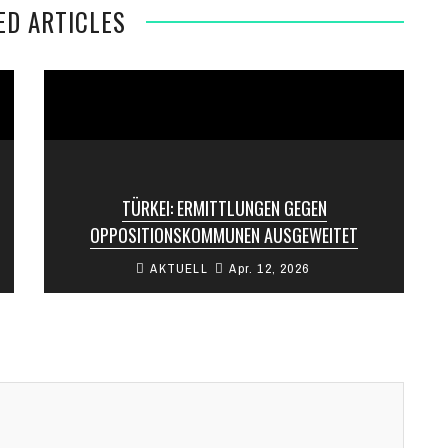
ED ARTICLES
TÜRKEI: ERMITTLUNGEN GEGEN
OPPOSITIONSKOMMUNEN AUSGEWEITET
AKTUELL
Apr. 12, 2026
In der Türkei setzt die Justiz ihr Vorgehen gegen
Kommunen fort, die von der Oppositionspartei
Cumhuriyet Halk Partisi (CHP) geführt ...