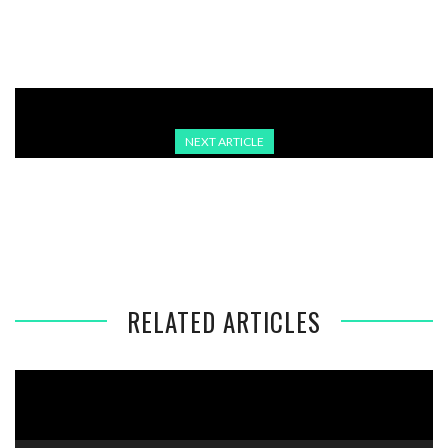
NEXT ARTICLE
VERSORGUNG NACH ANSCHLAG WIEDER HERGESTELLT:
ALLE HAUSHALTE IN BERLIN HABEN STROM
RELATED ARTICLES