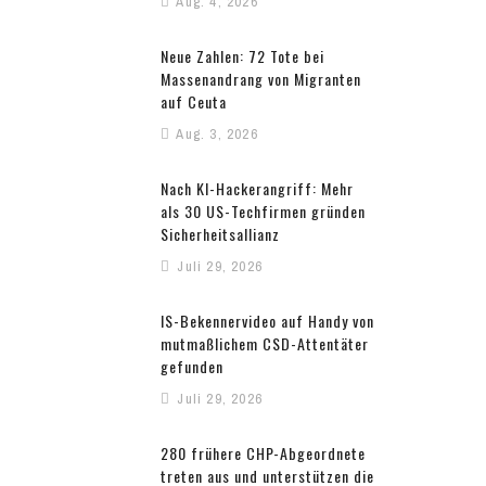
Aug. 4, 2026
Neue Zahlen: 72 Tote bei
Massenandrang von Migranten
auf Ceuta
Aug. 3, 2026
Nach KI-Hackerangriff: Mehr
als 30 US-Techfirmen gründen
Sicherheitsallianz
Juli 29, 2026
IS-Bekennervideo auf Handy von
mutmaßlichem CSD-Attentäter
gefunden
Juli 29, 2026
280 frühere CHP-Abgeordnete
treten aus und unterstützen die