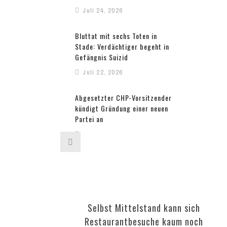
Juli 24, 2026
Bluttat mit sechs Toten in
Stade: Verdächtiger begeht in
Gefängnis Suizid
Juli 22, 2026
Abgesetzter CHP-Vorsitzender
kündigt Gründung einer neuen
Partei an
Juli 22, 2026
Nach Kontroverse um
Radbekleidung: Petition für
abberufenen türkischen
Gouverneur
Selbst Mittelstand kann sich
Juli 22, 2026
Restaurantbesuche kaum noch