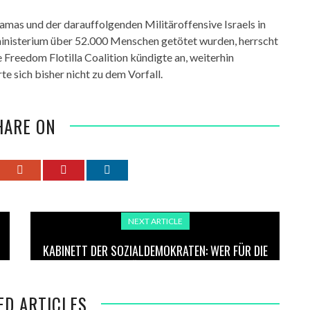
mas und der darauffolgenden Militäroffensive Israels in
ministerium über 52.000 Menschen getötet wurden, herrscht
 Freedom Flotilla Coalition kündigte an, weiterhin
e sich bisher nicht zu dem Vorfall.
HARE ON
NEXT ARTICLE
KABINETT DER SOZIALDEMOKRATEN: WER FÜR DIE
SPD KÜNFTIG REGIERT
ED ARTICLES