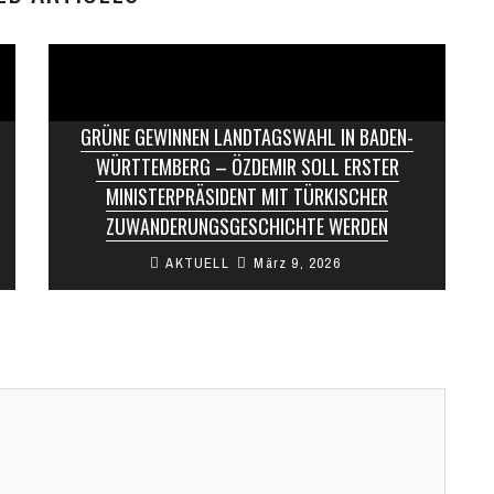
GRÜNE GEWINNEN LANDTAGSWAHL IN BADEN-
WÜRTTEMBERG – ÖZDEMIR SOLL ERSTER
MINISTERPRÄSIDENT MIT TÜRKISCHER
ZUWANDERUNGSGESCHICHTE WERDEN
AKTUELL
März 9, 2026
Bei der Landtagswahl in Baden-Württemberg
haben die Grünen knapp vor der CDU
gewonnen. Mit ihrem Spitzenkandidaten Cem
Özdemir erzielte die ...