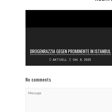
DROGENRAZZIA GEGEN PROMINENTE IN ISTANBUL
AKTUELL
Okt. 9, 2025
Die türkische Staatsanwaltschaft hat
Ermittlungen wegen mutmaßlichen persönlichen
Drogenkonsums gegen Sängerinnen,
Schauspieler und Social-Media-Influencer in
No comments
Istanbul eingeleitet. Die Betroffenen wurden ...