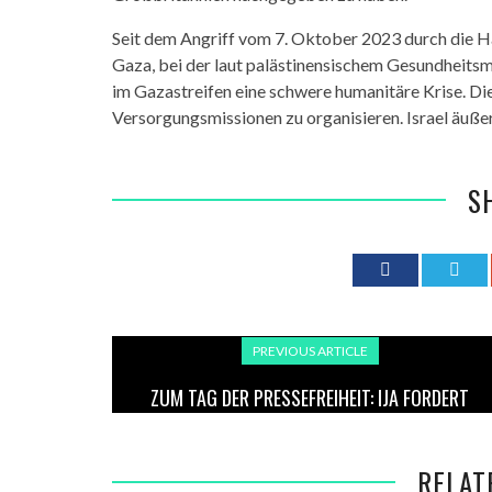
Seit dem Angriff vom 7. Oktober 2023 durch die Ha
Gaza, bei der laut palästinensischem Gesundheits
im Gazastreifen eine schwere humanitäre Krise. Die
Versorgungsmissionen zu organisieren. Israel äußert
S
PREVIOUS ARTICLE
ZUM TAG DER PRESSEFREIHEIT: IJA FORDERT
FREILASSUNG INHAFTIERTER JOURNALIST*INNEN
UND WARNT VOR DIGITALER REPRESSION
RELAT