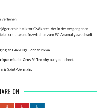
verliehen:
rjäger erhielt Viktor Gyökeres, der in der vergangenen
pielen erzielte und inzwischen zum FC Arsenal gewechselt
 ging an Gianluigi Donnarumma.
nrique
mit der
Cruyff-Trophy
ausgezeichnet.
Paris Saint-Germain.
HARE ON