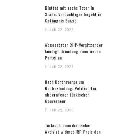
Bluttat mit sechs Toten in
Stade: Verdächtiger begeht in
Gefängnis Suizid
Juli 22, 2026
Abgesetzter CHP-Vorsitzender
kündigt Gründung einer neuen
Partei an
Juli 22, 2026
Nach Kontroverse um
Radbekleidung: Petition für
abberufenen türkischen
Gouverneur
Juli 22, 2026
Türkisch-amerikanischer
Aktivist widmet IRF-Preis den