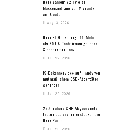
Neue Zahlen: 72 Tote bei
Massenandrang von Migranten
auf Ceuta
Aug. 3, 2026
Nach KI-Hackerangriff: Mehr
als 30 US-Techfirmen gründen
Sicherheitsallianz
Juli 29, 2026
IS-Bekennervideo auf Handy von
mutmaßlichem CSD-Attentäter
gefunden
Juli 29, 2026
280 frühere CHP-Abgeordnete
treten aus und unterstützen die
Neue Partei
Juli 28, 2026