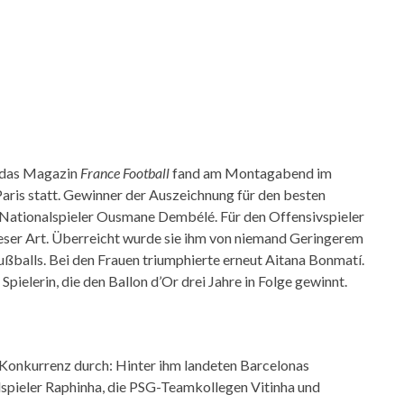
h das Magazin
France Football
fand am Montagabend im
Paris statt. Gewinner der Auszeichnung für den besten
e Nationalspieler Ousmane Dembélé. Für den Offensivspieler
dieser Art. Überreicht wurde sie ihm von niemand Geringerem
ußballs. Bei den Frauen triumphierte erneut Aitana Bonmatí.
Spielerin, die den Ballon d’Or drei Jahre in Folge gewinnt.
Konkurrenz durch: Hinter ihm landeten Barcelonas
elspieler Raphinha, die PSG-Teamkollegen Vitinha und