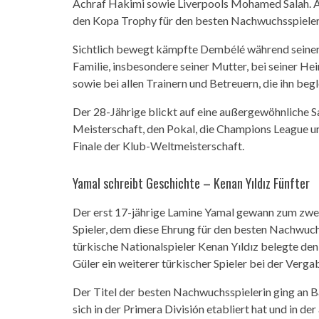
Achraf Hakimi sowie Liverpools Mohamed Salah. Au
den Kopa Trophy für den besten Nachwuchsspieler e
Sichtlich bewegt kämpfte Dembélé während seiner 
Familie, insbesondere seiner Mutter, bei seiner Hei
sowie bei allen Trainern und Betreuern, die ihn begl
Der 28-Jährige blickt auf eine außergewöhnliche 
Meisterschaft, den Pokal, die Champions League 
Finale der Klub-Weltmeisterschaft.
Yamal schreibt Geschichte – Kenan Yıldız Fünfter
Der erst 17-jährige Lamine Yamal gewann zum zweit
Spieler, dem diese Ehrung für den besten Nachwuch
türkische Nationalspieler Kenan Yıldız belegte den
Güler ein weiterer türkischer Spieler bei der Verga
Der Titel der besten Nachwuchsspielerin ging an B
sich in der Primera División etabliert hat und in d