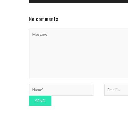
Vergangenheit Robert Habeck ist ein Politiker,
der Brücken schlägt – zwischen Ökonomie und
Ökologie, zwischen ...
No comments