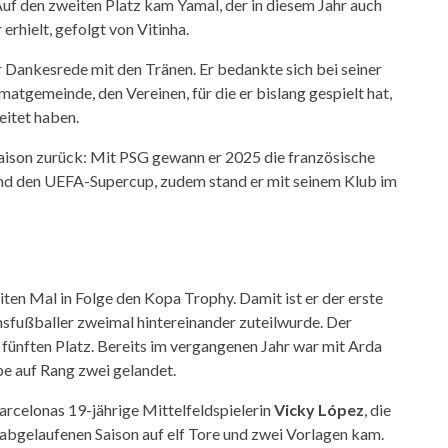
f den zweiten Platz kam Yamal, der in diesem Jahr auch
rhielt, gefolgt von Vitinha.
Dankesrede mit den Tränen. Er bedankte sich bei seiner
matgemeinde, den Vereinen, für die er bislang gespielt hat,
eitet haben.
Saison zurück: Mit PSG gewann er 2025 die französische
und den UEFA-Supercup, zudem stand er mit seinem Klub im
en Mal in Folge den Kopa Trophy. Damit ist er der erste
sfußballer zweimal hintereinander zuteilwurde. Der
 fünften Platz. Bereits im vergangenen Jahr war mit Arda
be auf Rang zwei gelandet.
arcelonas 19-jährige Mittelfeldspielerin
Vicky López
, die
er abgelaufenen Saison auf elf Tore und zwei Vorlagen kam.