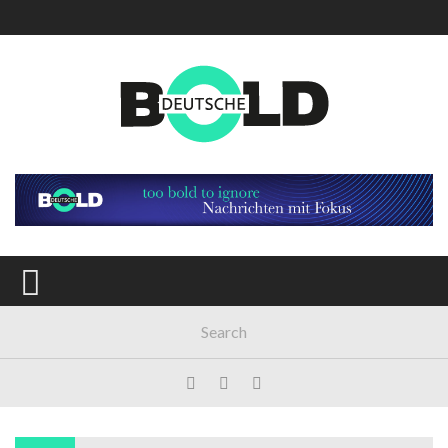
Main Menu
AKTUELL
GESELLSCHAFT
POLITIK
WIRTSCHAFT
MEINUNG
KULTUR
SPORT