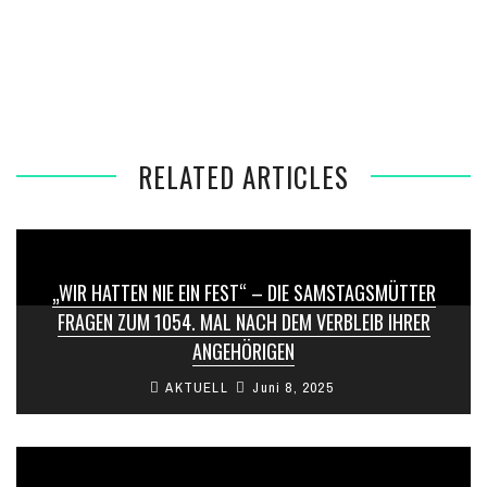
„WIR WERDEN UNS VON DIESEN LEUTEN NICHT ZERSTÖREN
LASSEN“- VERLIERT DIE CDU IM KAMPF GEGEN DIE AFD
IHRE EIGENE SPRACHE?
RELATED ARTICLES
„WIR HATTEN NIE EIN FEST“ – DIE SAMSTAGSMÜTTER
FRAGEN ZUM 1054. MAL NACH DEM VERBLEIB IHRER
ANGEHÖRIGEN
AKTUELL
Juni 8, 2025