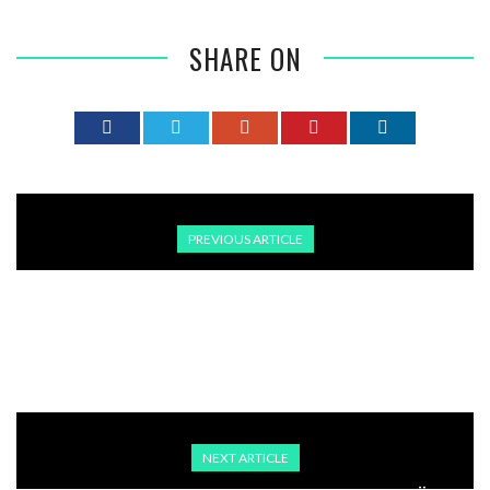
SHARE ON
PREVIOUS ARTICLE
„VON DER UKRAINE LERNEN HEISST, FURCHTLOS SEIN“ – K
ARL SCHLÖGEL ERHÄLT DEN FRIEDENSPREIS DES D
EUTSCHEN BUCHHANDELS
NEXT ARTICLE