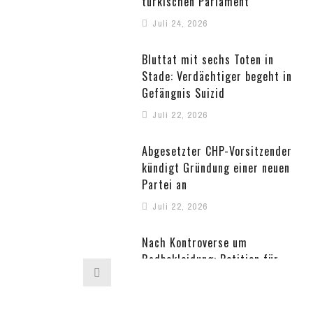
türkischen Parlament
Juli 24, 2026
Bluttat mit sechs Toten in
Stade: Verdächtiger begeht in
Gefängnis Suizid
Juli 22, 2026
Abgesetzter CHP-Vorsitzender
kündigt Gründung einer neuen
Partei an
Juli 22, 2026
Nach Kontroverse um
Radbekleidung: Petition für
abberufenen türkischen
Gouverneur