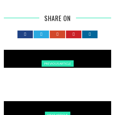
SHARE ON
PREVIOUS ARTICLE
DER FALL ROJIN KABAIŞ: GEWALT GEGEN FRAUEN, ZENSUR
UND DER KAMPF UM AUFKLÄRUNG IN DER TÜRKEI
NEXT ARTICLE