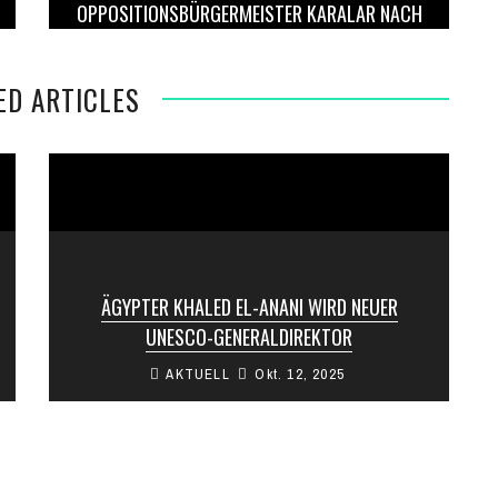
OPPOSITIONSBÜRGERMEISTER KARALAR NACH
MONATEN IN HAFT FREIGELASSEN
ED ARTICLES
ÄGYPTER KHALED EL-ANANI WIRD NEUER
UNESCO-GENERALDIREKTOR
AKTUELL
Okt. 12, 2025
Die UNESCO hat den ehemaligen ägyptischen
Minister Khaled El-Anani zu ihrem neuen
Generaldirektor gewählt. El-Anani, der als erster
Vorsitzender aus ...