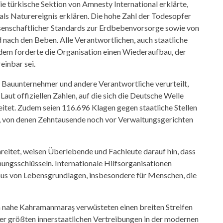
e türkische Sektion von Amnesty International erklärte,
 als Naturereignis erklären. Die hohe Zahl der Todesopfer
ssenschaftlicher Standards zur Erdbebenvorsorge sowie von
 nach den Beben. Alle Verantwortlichen, auch staatliche
Zudem forderte die Organisation einen Wiederaufbau, der
einbar sei.
 Bauunternehmer und andere Verantwortliche verurteilt,
Laut offiziellen Zahlen, auf die sich die Deutsche Welle
eitet. Zudem seien 116.696 Klagen gegen staatliche Stellen
 von denen Zehntausende noch vor Verwaltungsgerichten
eitet, weisen Überlebende und Fachleute darauf hin, dass
ngsschlüsseln. Internationale Hilfsorganisationen
us von Lebensgrundlagen, insbesondere für Menschen, die
 nahe Kahramanmaraş verwüsteten einen breiten Streifen
der größten innerstaatlichen Vertreibungen in der modernen