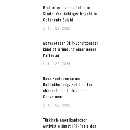
Bluttat mit sechs Toten in
Stade: Verdächtiger begeht in
Gefängnis Suizid
Juli 22, 2026
Abgesetzter CHP-Vorsitzender
kündigt Gründung einer neuen
Partei an
Juli 22, 2026
Nach Kontroverse um
Radbekleidung: Petition für
abberufenen türkischen
Gouverneur
Juli 22, 2026
Türkisch-amerikanischer
Aktivist widmet IRF-Preis den