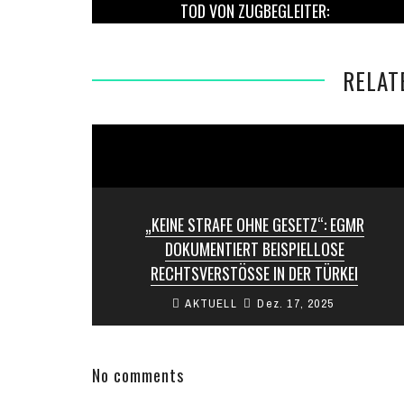
TOD VON ZUGBEGLEITER:
BUNDESVERKEHRSMINISTER FORDERT MEHR
SCHUTZ FÜR BAHNPERSONAL
RELAT
„KEINE STRAFE OHNE GESETZ“: EGMR
DOKUMENTIERT BEISPIELLOSE
RECHTSVERSTÖSSE IN DER TÜRKEI
AKTUELL
Dez. 17, 2025
Der Europäische Gerichtshof für
Menschenrechte (EGMR) hat in Bezug auf die
nach 2016 in der Türkei ergangenen
willkürlichen und rechtswidrigen ...
No comments