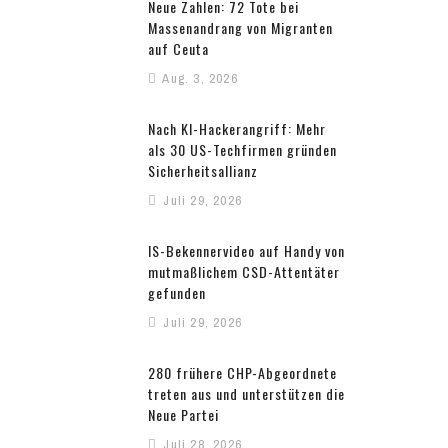
Neue Zahlen: 72 Tote bei
Massenandrang von Migranten
auf Ceuta
Aug. 3, 2026
Nach KI-Hackerangriff: Mehr
als 30 US-Techfirmen gründen
Sicherheitsallianz
Juli 29, 2026
IS-Bekennervideo auf Handy von
mutmaßlichem CSD-Attentäter
gefunden
Juli 29, 2026
280 frühere CHP-Abgeordnete
treten aus und unterstützen die
Neue Partei
Juli 28, 2026