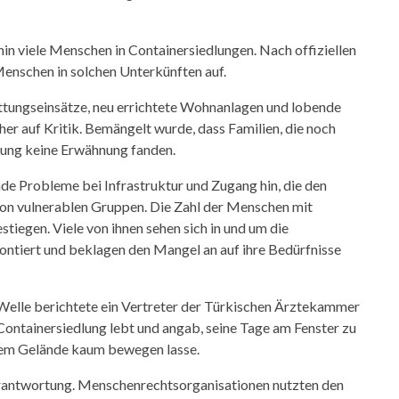
in viele Menschen in Containersiedlungen. Nach offiziellen
enschen in solchen Unterkünften auf.
ttungseinsätze, neu errichtete Wohnanlagen und lobende
r auf Kritik. Bemängelt wurde, dass Familien, die noch
llung keine Erwähnung fanden.
de Probleme bei Infrastruktur und Zugang hin, die den
von vulnerablen Gruppen. Die Zahl der Menschen mit
tiegen. Viele von ihnen sehen sich in und um die
ontiert und beklagen den Mangel an auf ihre Bedürfnisse
elle berichtete ein Vertreter der Türkischen Ärztekammer
Containersiedlung lebt und angab, seine Tage am Fenster zu
f dem Gelände kaum bewegen lasse.
Verantwortung. Menschenrechtsorganisationen nutzten den