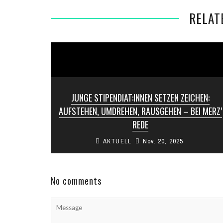
UF
RELAT
JUNGE STIPENDIAT:INNEN SETZEN ZEICHEN:
AUFSTEHEN, UMDREHEN, RAUSGEHEN – BEI MERZ’
REDE
AKTUELL
Nov. 20, 2025
Bei einer Veranstaltung der Deutschlandstiftung
Integration kam es zu einem stillen, aber
deutlichen Protest. Mehrere junge
Stipendiat:innen verließen den Saal ...
No comments