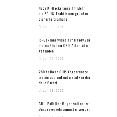
Nach KI-Hackerangriff: Mehr
als 30 US-Techfirmen gründen
Sicherheitsallianz
Juli 29, 2026
IS-Bekennervideo auf Handy von
mutmaßlichem CSD-Attentäter
gefunden
Juli 29, 2026
280 frühere CHP-Abgeordnete
treten aus und unterstützen die
Neue Partei
Juli 28, 2026
CDU-Politiker Bilger soll neuer
Bundesverkehrsminister werden
Juli 27, 2026