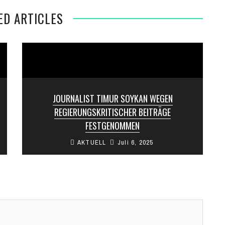
ED ARTICLES
JOURNALIST TIMUR SOYKAN WEGEN
REGIERUNGSKRITISCHER BEITRÄGE
FESTGENOMMEN
AKTUELL
Juli 6, 2025
Der bekannte Journalist Timur Soykan wurde
am Samstag in Istanbul festgenommen. Die
Journalistin Şule Aydın machte den Vorfall über
ihren ...