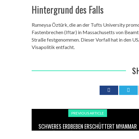
Hintergrund des Falls
Rumeysa Öztürk, die an der Tufts University pro
Fastenbrechen (Iftar) in Massachusetts von Beamt
Straße festgenommen. Dieser Vorfall hat in den U
Visapolitik entfacht.
S
PREVIOUS ARTICLE
SCHWERES ERDBEBEN ERSCHÜTTERT MYANMAR
– GEBÄUDE STÜRZEN EIN, STRASSEN BRECHEN A