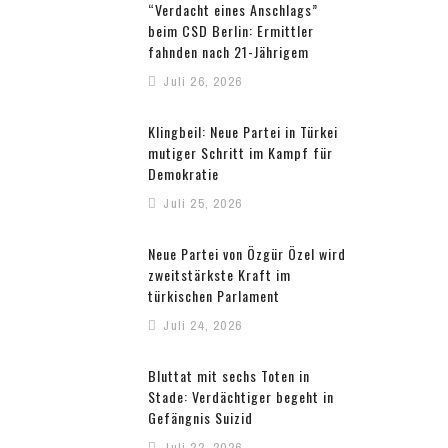
“Verdacht eines Anschlags”
beim CSD Berlin: Ermittler
fahnden nach 21-Jährigem
Juli 26, 2026
Klingbeil: Neue Partei in Türkei
mutiger Schritt im Kampf für
Demokratie
Juli 25, 2026
Neue Partei von Özgür Özel wird
zweitstärkste Kraft im
türkischen Parlament
Juli 24, 2026
Bluttat mit sechs Toten in
Stade: Verdächtiger begeht in
Gefängnis Suizid
Juli 22, 2026