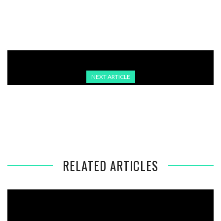
BLEIBT AUFGRUND DEMOKRATISCHER DEFIZITE
AUSGESETZT
NEXT ARTICLE
GROSSE KINDERPORNO-RAZZIA IN DEN USA: B
ANDENFÜHRER LEBT IN ADANA
RELATED ARTICLES