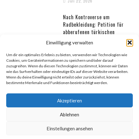
Juli 22, 2026
Nach Kontroverse um
Radbekleidung: Petition für
abberufenen türkischen
Gouverneur
Einwilligung verwalten
Juli 22, 2026
Um dir ein optimales Erlebnis zu bieten, verwenden wir Technologien wie
Cookies, um Geräteinformationen zu speichern und/oder darauf
Türkisch-amerikanischer
zuzugreifen. Wenn du diesen Technologien zustimmst, können wir Daten
Aktivist widmet IRF-Preis den
wie das Surfverhalten oder eindeutige IDs auf dieser Website verarbeiten.
Wenn du deine Einwilligung nicht erteilst oder zurückziehst, können
Opfern der Repression in der
bestimmte Merkmale und Funktionen beeinträchtigt werden.
Türkei
Juli 20, 2026
Akzeptieren
Ablehnen
Einstellungen ansehen
© COPYRIGHT
DEUTSCHE BOLD
. ALL RIGHTS RESERVED.