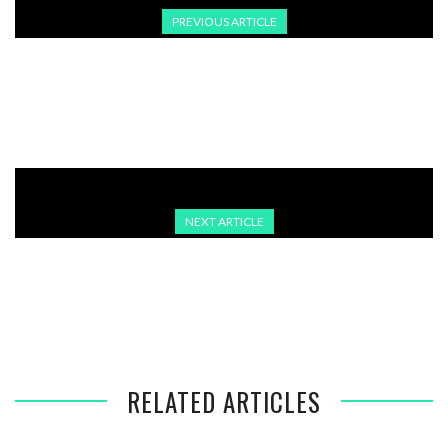
PREVIOUS ARTICLE
KONTUREN EINER NEUEN REGIERUNG: WER DIE MINISTERIEN
IN SCHWARZ-ROT ÜBERNEHMEN KÖNNTE
NEXT ARTICLE
SPD-MITGLIEDER STIMMEN AB – JUSOS LEISTEN
WIDERSTAND GEGEN KOALITION MIT CDU
RELATED ARTICLES