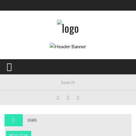
Main Menu
AKTUELL
GESELLSCHAFT
POLITIK
WIRTSCHAFT
MEINUNG
KULTUR
SPORT
SHARE
POLITIK