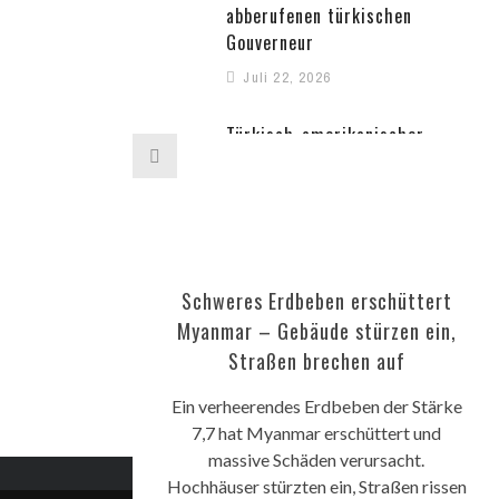
abberufenen türkischen
Gouverneur
Juli 22, 2026
Türkisch-amerikanischer
Aktivist widmet IRF-Preis den
Opfern der Repression in der
Türkei
Juli 20, 2026
Schweres Erdbeben erschüttert
Affäre um Leihmutter:
Myanmar – Gebäude stürzen ein,
Unionsfraktionschef Spahn
Straßen brechen auf
tritt zurück
Juli 18, 2026
Ein verheerendes Erdbeben der Stärke
7,7 hat Myanmar erschüttert und
massive Schäden verursacht.
Hochhäuser stürzten ein, Straßen rissen