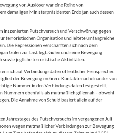
Bewegung vor. Auslöser war eine Reihe von
 dem damaligen Ministerpräsidenten Erdoğan auch dessen
.
rn inszenierten Putschversuch und Verschwörung gegen
ur terroristischen Organisation und leitete umfangreiche
n. Die Repressionen verschärften sich nach dem
oğan Gülen zur Last legt. Gülen und seine Bewegung
sowie jegliche terroristische Aktivitäten.
zen sich auf Verbindungsdaten öffentlicher Fernsprecher.
Mitglied der Bewegung mehrere Kontakte nacheinander von
ächtige Nummer in den Verbindungsdaten festgestellt,
ten Nummern ebenfalls als mutmaßlich gülennah – obwohl
egen. Die Annahme von Schuld basiert allein auf der
ten Jahrestages des Putschversuchs im vergangenen Juli
Personen wegen mutmaßlicher Verbindungen zur Bewegung
. Laut Tunç befanden sich zu diesem Zeitpunkt 13.251