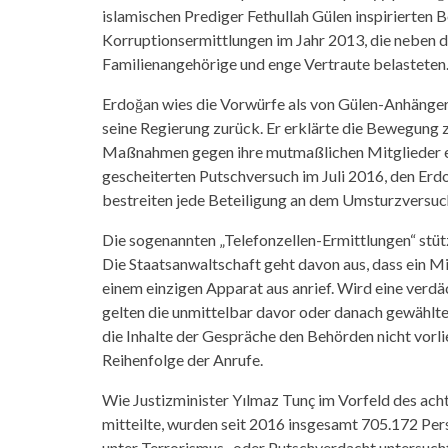
islamischen Prediger Fethullah Gülen inspirierten 
Korruptionsermittlungen im Jahr 2013, die neben
Familienangehörige und enge Vertraute belasteten
Erdoğan wies die Vorwürfe als von Gülen-Anhänge
seine Regierung zurück. Er erklärte die Bewegung z
Maßnahmen gegen ihre mutmaßlichen Mitglieder ei
gescheiterten Putschversuch im Juli 2016, den Erd
bestreiten jede Beteiligung an dem Umsturzversuch 
Die sogenannten „Telefonzellen-Ermittlungen“ stüt
Die Staatsanwaltschaft geht davon aus, dass ein 
einem einzigen Apparat aus anrief. Wird eine verd
gelten die unmittelbar davor oder danach gewähl
die Inhalte der Gespräche den Behörden nicht vorli
Reihenfolge der Anrufe.
Wie Justizminister Yılmaz Tunç im Vorfeld des ach
mitteilte, wurden seit 2016 insgesamt 705.172 
unter Terrorismus- oder Putschverdacht untersucht