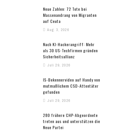
Neue Zahlen: 72 Tote bei
Massenandrang von Migranten
auf Ceuta
Aug. 3, 2026
Nach KI-Hackerangriff: Mehr
als 30 US-Techfirmen gründen
Sicherheitsallianz
Juli 29, 2026
IS-Bekennervideo auf Handy von
mutmaßlichem CSD-Attentäter
gefunden
Juli 29, 2026
280 frühere CHP-Abgeordnete
treten aus und unterstützen die
Neue Partei