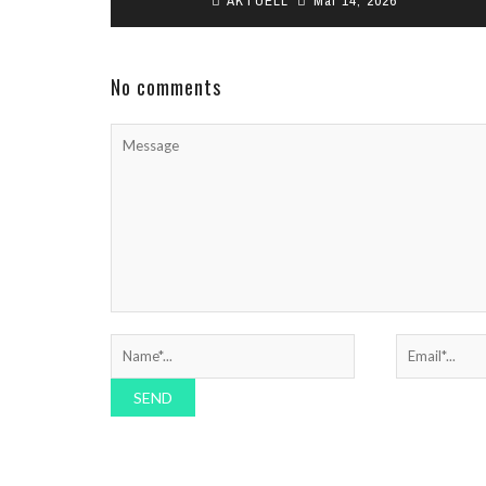
AKTUELL
Mai 14, 2026
Erstmals hat Deutschland einen
Ministerpräsidenten mit Migrationshintergrund:
Der Grünen-Politiker Cem Özdemir ist am
Mittwoch im Landtag in Stuttgart zum neuen ...
No comments