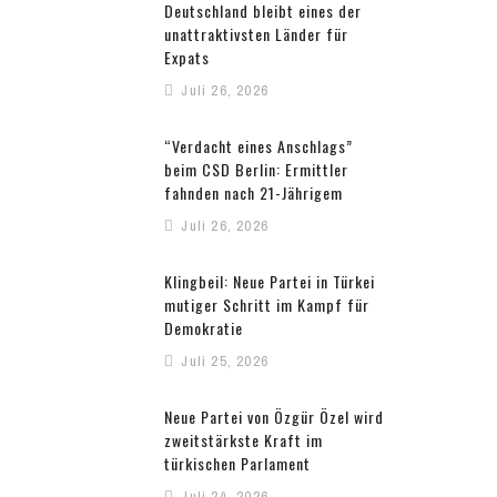
Deutschland bleibt eines der
unattraktivsten Länder für
Expats
Juli 26, 2026
“Verdacht eines Anschlags”
beim CSD Berlin: Ermittler
fahnden nach 21-Jährigem
Juli 26, 2026
Klingbeil: Neue Partei in Türkei
mutiger Schritt im Kampf für
Demokratie
Juli 25, 2026
Neue Partei von Özgür Özel wird
zweitstärkste Kraft im
türkischen Parlament
Juli 24, 2026