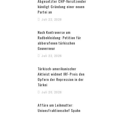
Abgesetzter CHP-Vorsitzender
kündigt Gründung einer neuen
Partei an
Juli 22, 2026
Nach Kontroverse um
Radbekleidung: Petition für
abberufenen türkischen
Gouverneur
Juli 22, 2026
Türkisch-amerikanischer
Aktivist widmet IRF-Preis den
Opfern der Repression in der
Türkei
Juli 20, 2026
Affäre um Leihmutter:
Unionsfraktionschef Spahn