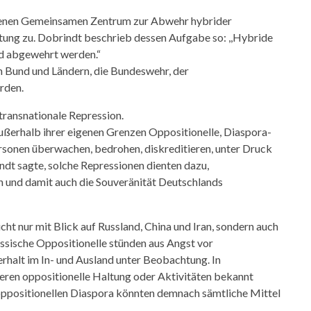
enen Gemeinsamen Zentrum zur Abwehr hybrider
ng zu. Dobrindt beschrieb dessen Aufgabe so: ,,Hybride
nd abgewehrt werden.“
on Bund und Ländern, die Bundeswehr, der
rden.
 transnationale Repression.
außerhalb ihrer eigenen Grenzen Oppositionelle, Diaspora-
rsonen überwachen, bedrohen, diskreditieren, unter Druck
ndt sagte, solche Repressionen dienten dazu,
en und damit auch die Souveränität Deutschlands
cht nur mit Blick auf Russland, China und Iran, sondern auch
russische Oppositionelle stünden aus Angst vor
halt im In- und Ausland unter Beobachtung. In
eren oppositionelle Haltung oder Aktivitäten bekannt
oppositionellen Diaspora könnten demnach sämtliche Mittel