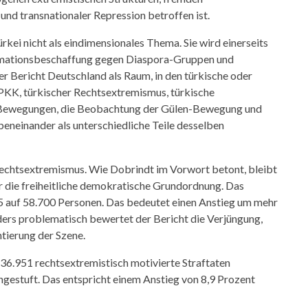
d transnationaler Repression betroffen ist.
kei nicht als eindimensionales Thema. Sie wird einerseits
ormationsbeschaffung gegen Diaspora-Gruppen und
er Bericht Deutschland als Raum, in den türkische oder
PKK, türkischer Rechtsextremismus, türkische
he Bewegungen, die Beobachtung der Gülen-Bewegung und
beneinander als unterschiedliche Teile desselben
Rechtsextremismus. Wie Dobrindt im Vorwort betont, bleibt
r die freiheitliche demokratische Grundordnung. Das
5 auf 58.700 Personen. Das bedeutet einen Anstieg um mehr
ers problematisch bewertet der Bericht die Verjüngung,
tierung der Szene.
36.951 rechtsextremistisch motivierte Straftaten
ngestuft. Das entspricht einem Anstieg von 8,9 Prozent