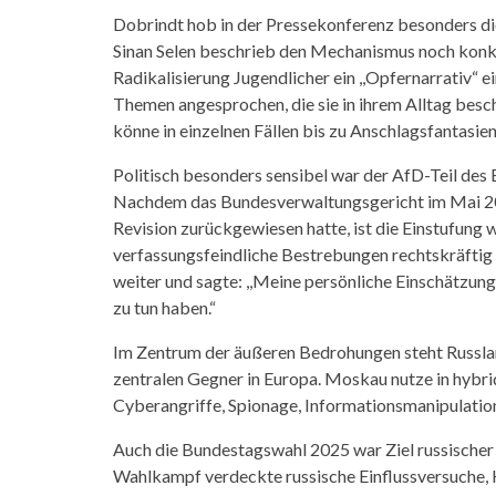
Dobrindt hob in der Pressekonferenz besonders di
Sinan Selen beschrieb den Mechanismus noch konkre
Radikalisierung Jugendlicher ein ,,Opfernarrativ“ 
Themen angesprochen, die sie in ihrem Alltag besc
könne in einzelnen Fällen bis zu Anschlagsfantasien
Politisch besonders sensibel war der AfD-Teil des B
Nachdem das Bundesverwaltungsgericht im Mai 20
Revision zurückgewiesen hatte, ist die Einstufung 
verfassungsfeindliche Bestrebungen rechtskräftig 
weiter und sagte: ,,Meine persönliche Einschätzung 
zu tun haben.“
Im Zentrum der äußeren Bedrohungen steht Russland
zentralen Gegner in Europa. Moskau nutze in hybri
Cyberangriffe, Spionage, Informationsmanipulatio
Auch die Bundestagswahl 2025 war Ziel russischer
Wahlkampf verdeckte russische Einflussversuche, K