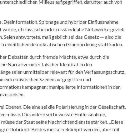
unterschiedlichen Milieus aufgegriffen, darunter auch von
s, Desinformation, Spionage und hybrider Einflussnahme
t wurde, ob russische oder russlandnahe Netzwerke gezielt
n. Selen antwortete, maßgeblich sei das Gesetz — also die
r freiheitlichen demokratischen Grundordnung stattfinden.
licher Debatten durch fremde Mächte, etwa durch die
 Narrative unter falscher Identität in den
nge seien unmittelbar relevant für den Verfassungsschutz.
on extremistischen Szenen aufgegriffen und
nformationskampagnen: manipulierte Informationen in den
inzuspeisen.
Ebenen. Die eine sei die Polarisierung in der Gesellschaft,
den müsse. Die andere sei bewusste Einflussnahme,
müsse der Staat seine Nachrichtendienste stärken. ,,Diese
sagte Dobrindt. Beides müsse bekämpft werden, aber mit