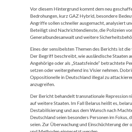
Vor diesem Hintergrund kommt dem neu geschaff
Bedrohungen, kurz GAZ Hybrid, besondere Bedeutu
Angriffe sollen schneller ausgemacht, analysiert u
Beteiligt sind Nachrichtendienste, die Polizeien v
Generalbundesanwalt und weitere Sicherheitsbehö
Eines der sensibelsten Themen des Berichts ist die
Der Begriff beschreibt, wie ausländische Staaten 
Angehörige oder als „Staatsfeinde“ betrachtete Pe
setzen oder weitergehend ins Visier nehmen. Dobri
Oppositionelle in Deutschland illegal zu attackier
anzugreifen.
Der Bericht behandelt transnationale Repression ni
auf weitere Staaten. Im Fall Belarus heißt es, bela
Destabilisierung und aus dem Wunsch nach Machter
Deutschland seien besonders Personen im Fokus, d
seien. Zur Überwachung und Einschüchterung der 
und Methoden eingesetzt werden.