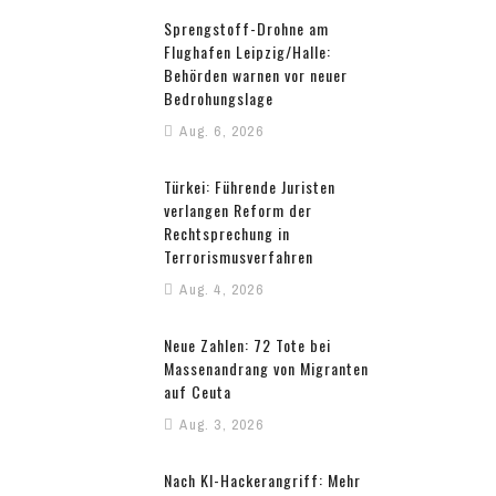
Sprengstoff-Drohne am
Flughafen Leipzig/Halle:
Behörden warnen vor neuer
Bedrohungslage
Aug. 6, 2026
Türkei: Führende Juristen
verlangen Reform der
Rechtsprechung in
Terrorismusverfahren
Aug. 4, 2026
Neue Zahlen: 72 Tote bei
Massenandrang von Migranten
auf Ceuta
Aug. 3, 2026
Nach KI-Hackerangriff: Mehr