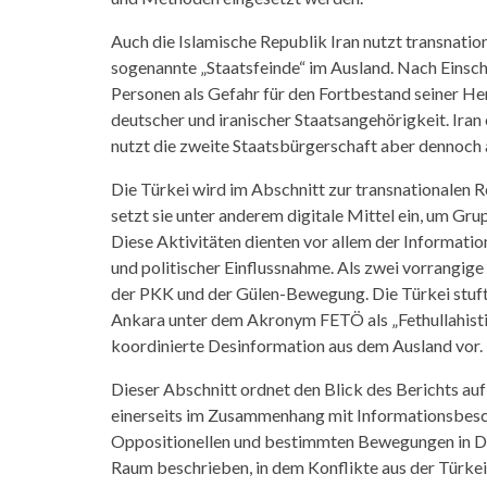
Auch die Islamische Republik Iran nutzt transnati
sogenannte „Staatsfeinde“ im Ausland. Nach Einsch
Personen als Gefahr für den Fortbestand seiner H
deutscher und iranischer Staatsangehörigkeit. Iran
nutzt die zweite Staatsbürgerschaft aber dennoch a
Die Türkei wird im Abschnitt zur transnationalen R
setzt sie unter anderem digitale Mittel ein, um G
Diese Aktivitäten dienten vor allem der Informati
und politischer Einflussnahme. Als zwei vorrangi
der PKK und der Gülen-Bewegung. Die Türkei stuft 
Ankara unter dem Akronym FETÖ als „Fethullahistis
koordinierte Desinformation aus dem Ausland vor.
Dieser Abschnitt ordnet den Blick des Berichts auf 
einerseits im Zusammenhang mit Informationsbes
Oppositionellen und bestimmten Bewegungen in De
Raum beschrieben, in dem Konflikte aus der Türke