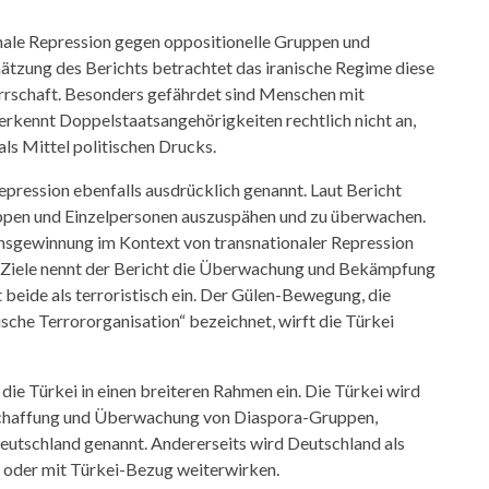
onale Repression gegen oppositionelle Gruppen und
ätzung des Berichts betrachtet das iranische Regime diese
errschaft. Besonders gefährdet sind Menschen mit
 erkennt Doppelstaatsangehörigkeiten rechtlich nicht an,
ls Mittel politischen Drucks.
epression ebenfalls ausdrücklich genannt. Laut Bericht
ruppen und Einzelpersonen auszuspähen und zu überwachen.
onsgewinnung im Kontext von transnationaler Repression
ge Ziele nennt der Bericht die Überwachung und Bekämpfung
beide als terroristisch ein. Der Gülen-Bewegung, die
che Terrororganisation“ bezeichnet, wirft die Türkei
die Türkei in einen breiteren Rahmen ein. Die Türkei wird
chaffung und Überwachung von Diaspora-Gruppen,
utschland genannt. Andererseits wird Deutschland als
i oder mit Türkei-Bezug weiterwirken.