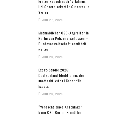
Erster Besuch nach 17 Jahren:
UN-Generalsekretär Guterres in
Syrien
Juli 27, 2026
Mutmaßlicher CSD-Angreifer in
Berlin von Polizei erschossen –
Bundesanwaltschaft ermittelt
weiter
Juli 26, 2026
Expat-Studie 2026:
Deutschland bleibt eines der
unattraktivsten Länder für
Expats
Juli 26, 2026
“Verdacht eines Anschlags”
beim CSD Berlin: Ermittler