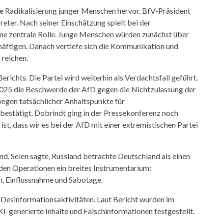
e Radikalisierung junger Menschen hervor. BfV-Präsident
ter. Nach seiner Einschätzung spielt bei der
eine zentrale Rolle. Junge Menschen würden zunächst über
häftigen. Danach vertiefe sich die Kommunikation und
 reichen.
erichts. Die Partei wird weiterhin als Verdachtsfall geführt.
25 die Beschwerde der AfD gegen die Nichtzulassung der
wegen tatsächlicher Anhaltspunkte für
bestätigt. Dobrindt ging in der Pressekonferenz noch
ist, dass wir es bei der AfD mit einer extremistischen Partei
. Selen sagte, Russland betrachte Deutschland als einen
den Operationen ein breites Instrumentarium:
n, Einflussnahme und Sabotage.
 Desinformationsaktivitäten. Laut Bericht wurden im
I-generierte Inhalte und Falschinformationen festgestellt.