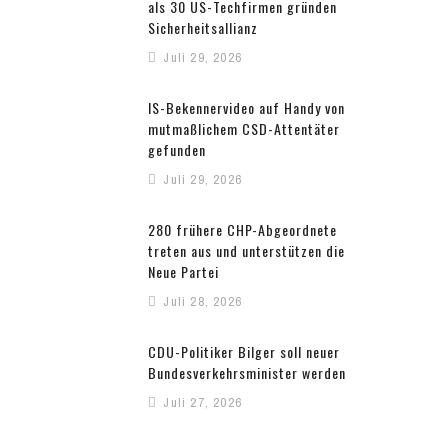
als 30 US-Techfirmen gründen
Sicherheitsallianz
Juli 29, 2026
IS-Bekennervideo auf Handy von
mutmaßlichem CSD-Attentäter
gefunden
Juli 29, 2026
280 frühere CHP-Abgeordnete
treten aus und unterstützen die
Neue Partei
Juli 28, 2026
CDU-Politiker Bilger soll neuer
Bundesverkehrsminister werden
Juli 27, 2026