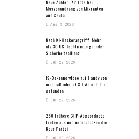
Neue Zahlen: 72 Tote bei
Massenandrang von Migranten
auf Ceuta
Aug. 3, 2026
Nach KI-Hackerangriff: Mehr
als 30 US-Techfirmen gründen
Sicherheitsallianz
Juli 29, 2026
IS-Bekennervideo auf Handy von
mutmaßlichem CSD-Attentäter
gefunden
Juli 29, 2026
280 frühere CHP-Abgeordnete
treten aus und unterstützen die
Neue Partei
Juli 28, 2026