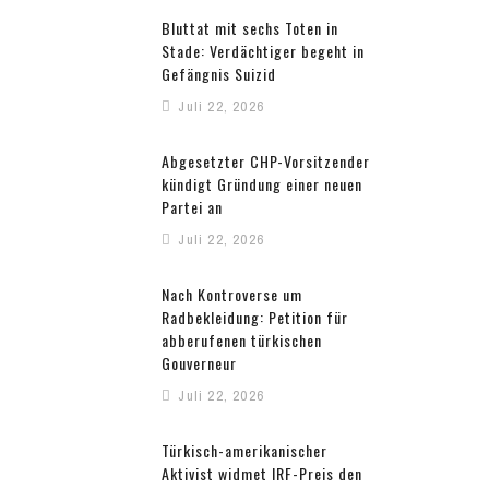
Bluttat mit sechs Toten in
Stade: Verdächtiger begeht in
Gefängnis Suizid
Juli 22, 2026
Abgesetzter CHP-Vorsitzender
kündigt Gründung einer neuen
Partei an
Juli 22, 2026
Nach Kontroverse um
Radbekleidung: Petition für
abberufenen türkischen
Gouverneur
Juli 22, 2026
Türkisch-amerikanischer
Aktivist widmet IRF-Preis den