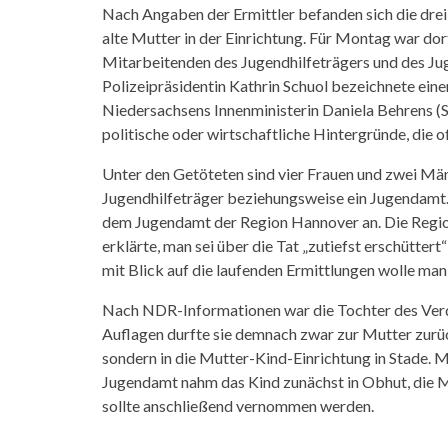
Nach Angaben der Ermittler befanden sich die dre
alte Mutter in der Einrichtung. Für Montag war do
Mitarbeitenden des Jugendhilfeträgers und des Ju
Polizeipräsidentin Kathrin Schuol bezeichnete ein
Niedersachsens Innenministerin Daniela Behrens (S
politische oder wirtschaftliche Hintergründe, die o
Unter den Getöteten sind vier Frauen und zwei Männ
Jugendhilfeträger beziehungsweise ein Jugendamt
dem Jugendamt der Region Hannover an. Die Regio
erklärte, man sei über die Tat „zutiefst erschütter
mit Blick auf die laufenden Ermittlungen wolle man 
Nach NDR-Informationen war die Tochter des Ver
Auflagen durfte sie demnach zwar zur Mutter zurü
sondern in die Mutter-Kind-Einrichtung in Stade. M
Jugendamt nahm das Kind zunächst in Obhut, di
sollte anschließend vernommen werden.