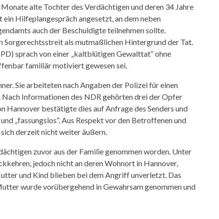
i Monate alte Tochter des Verdächtigen und deren 34 Jahre
rt ein Hilfeplangespräch angesetzt, an dem neben
gendamts auch der Beschuldigte teilnehmen sollte.
en Sorgerechtsstreit als mutmaßlichen Hintergrund der Tat.
PD) sprach von einer „kaltblütigen Gewalttat“ ohne
ffenbar familiär motiviert gewesen sei.
er. Sie arbeiteten nach Angaben der Polizei für einen
. Nach Informationen des NDR gehörten drei der Opfer
n Hannover bestätigte dies auf Anfrage des Senders und
t“ und „fassungslos“. Aus Respekt vor den Betroffenen und
sich derzeit nicht weiter äußern.
dächtigen zuvor aus der Familie genommen worden. Unter
ckkehren, jedoch nicht an deren Wohnort in Hannover,
utter und Kind blieben bei dem Angriff unverletzt. Das
e Mutter wurde vorübergehend in Gewahrsam genommen und