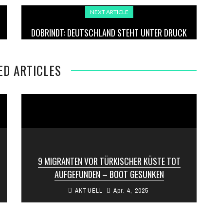
NEXT ARTICLE
DOBRINDT: DEUTSCHLAND STEHT UNTER DRUCK
ED ARTICLES
9 MIGRANTEN VOR TÜRKISCHER KÜSTE TOT
AUFGEFUNDEN – BOOT GESUNKEN
AKTUELL
Apr. 4, 2025
Neun Migranten sind ums Leben gekommen,
nachdem ihr Boot vor der Westküste der Türkei
zu sinken begann. 25 weitere Personen ...