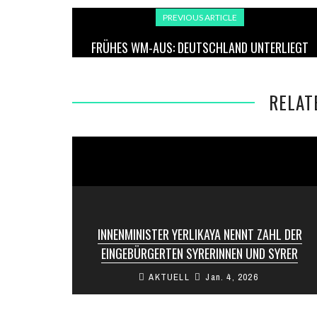
PREVIOUS ARTICLE
FRÜHES WM-AUS: DEUTSCHLAND UNTERLIEGT
PARAGUAY NACH ELFMETERSCHIESSEN
RELAT
INNENMINISTER YERLIKAYA NENNT ZAHL DER
EINGEBÜRGERTEN SYRERINNEN UND SYRER
AKTUELL
Jan. 4, 2026
Der türkische Innenminister Ali Yerlikaya hat die
Zahl der an Syrerinnen und Syrer vergebenen
Staatsbürgerschaften offengelegt. Demnach