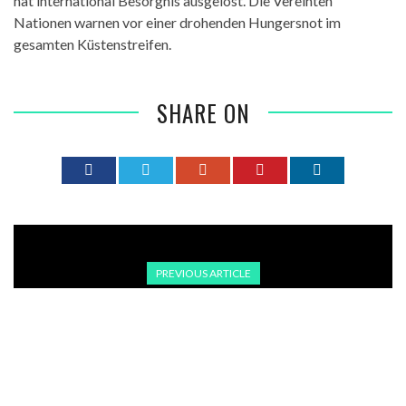
hat international Besorgnis ausgelöst. Die Vereinten
Nationen warnen vor einer drohenden Hungersnot im
gesamten Küstenstreifen.
SHARE ON
PREVIOUS ARTICLE
TÜRKISCHER JOURNALIST ALTAYLI WEGEN
MUTMASSLICHER DROHUNG GEGEN ERDOĞAN ANGEKLAGT