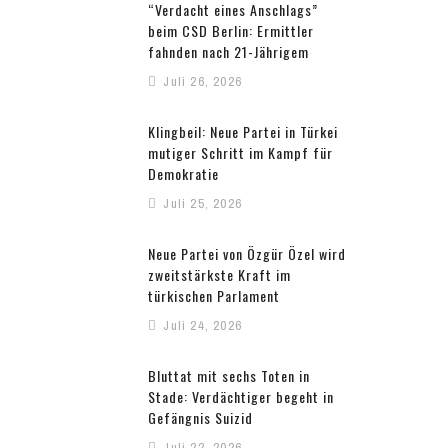
“Verdacht eines Anschlags”
beim CSD Berlin: Ermittler
fahnden nach 21-Jährigem
Juli 26, 2026
Klingbeil: Neue Partei in Türkei
mutiger Schritt im Kampf für
Demokratie
Juli 25, 2026
Neue Partei von Özgür Özel wird
zweitstärkste Kraft im
türkischen Parlament
Juli 24, 2026
Bluttat mit sechs Toten in
Stade: Verdächtiger begeht in
Gefängnis Suizid
Juli 22, 2026