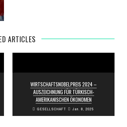
ED ARTICLES
WIRTSCHAFTSNOBELPREIS 2024 –
AUSZEICHNUNG FÜR TÜRKISCH-
AMERIKANISCHEN ÖKONOMEN
GESELLSCHAFT
Jan. 8, 2025
Am Montag wurde Daron Acemoğlu, ein
türkisch-amerikanischer Ökonom mit
armenischen Wurzeln, von der Königlich