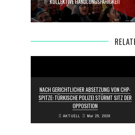
KOLLEKTIVE HANDLUNGSFÄHIGKEIT
RELAT
NACH GERICHTLICHER ABSETZUNG VON CHP-
SPITZE: TÜRKISCHE POLIZEI STÜRMT SITZ DER
OPPOSITION
AKTUELL
Mai 25, 2026
Nach der von einem Gericht angeordneten
Absetzung der Führung der größten türkischen
Oppositionspartei CHP hat die Polizei deren