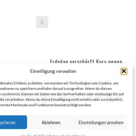
Erdoğan verschärft Kurs gegen
Gülen-Bewegung – Hunderte
Einwilligung verwalten
Festnahmen binnen zwei Wochen
ptimales Erlebnis zu bieten, verwenden wir Technologien wie Cookies, um
mationen zu speichern und/oder darauf zuzugreifen. Wenn du diesen
Der türkische Präsident Recep Tayyip
 zustimmst, können wir Daten wie das Surfverhalten oder eindeutige IDs auf
Erdoğan hat in einer am Montag über
te verarbeiten. Wenn du deine Einwilligung nicht erteilst oder zurückziehst,
soziale Netzwerke verbreiteten
immte Merkmale und Funktionen beeinträchtigt werden.
Botschaft zu erhöhter Wachsamkeit
gegenüber der als
ptieren
Ablehnen
Einstellungen ansehen
Glaubensgemeinschaft organisierten
Gülen-Bewegung ...