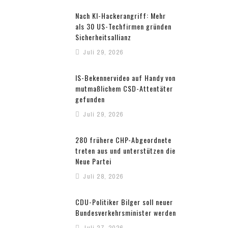
Nach KI-Hackerangriff: Mehr
als 30 US-Techfirmen gründen
Sicherheitsallianz
Juli 29, 2026
IS-Bekennervideo auf Handy von
mutmaßlichem CSD-Attentäter
gefunden
Juli 29, 2026
280 frühere CHP-Abgeordnete
treten aus und unterstützen die
Neue Partei
Juli 28, 2026
CDU-Politiker Bilger soll neuer
Bundesverkehrsminister werden
Juli 27, 2026