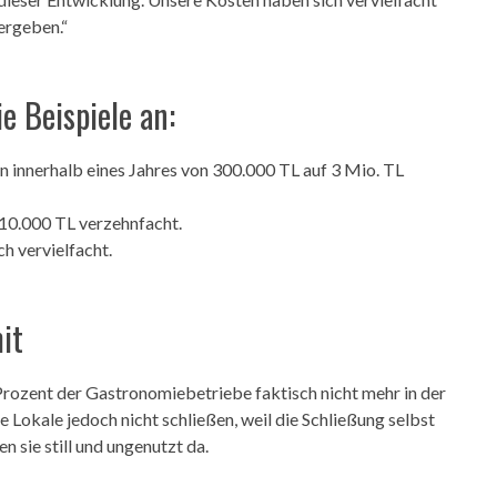
ergeben.“
e Beispiele an:
 innerhalb eines Jahres von 300.000 TL auf 3 Mio. TL
110.000 TL verzehnfacht.
h vervielfacht.
it
rozent der Gastronomiebetriebe faktisch nicht mehr in der
 Lokale jedoch nicht schließen, weil die Schließung selbst
 sie still und ungenutzt da.