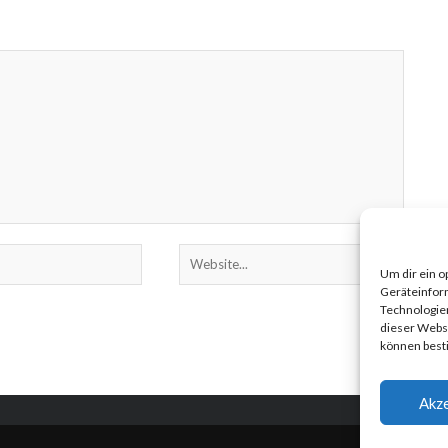
Schwedischen Akademie der Wissenschaften als
einer ...
Um dir ein o
Geräteinfor
Technologien
dieser Websi
können best
Akze