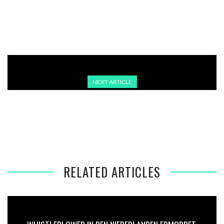
EU KRITISIERT TÜRKEI WEGEN İMAMOĞLU-FESTNAHME
UND HARTEM VORGEHEN GEGEN PROTESTE
NEXT ARTICLE
DEUTSCHER PIANIST VERLÄSST TÜRKEI NACH AUFTRITT
BEI PROTESTEN
RELATED ARTICLES