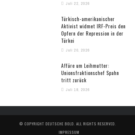
Juli 22, 2026
Türkisch-amerikanischer
Aktivist widmet IRF-Preis den
Opfern der Repression in der
Türkei
Juli 20, 2026
Affäre um Leihmutter:
Unionsfraktionschef Spahn
tritt zurück
Juli 18, 2026
© COPYRIGHT
DEUTSCHE BOLD
. ALL RIGHTS RESERVED.
IMPRESSUM