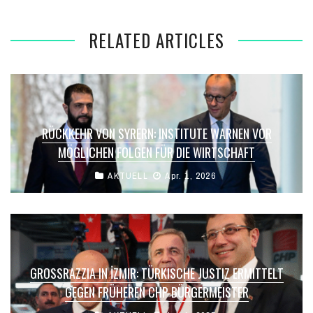
RELATED ARTICLES
RÜCKKEHR VON SYRERN: INSTITUTE WARNEN VOR
MÖGLICHEN FOLGEN FÜR DIE WIRTSCHAFT
AKTUELL
Apr. 1, 2026
GROSSRAZZIA IN İZMIR: TÜRKISCHE JUSTIZ ERMITTELT G
EGEN FRÜHEREN CHP-BÜRGERMEISTER