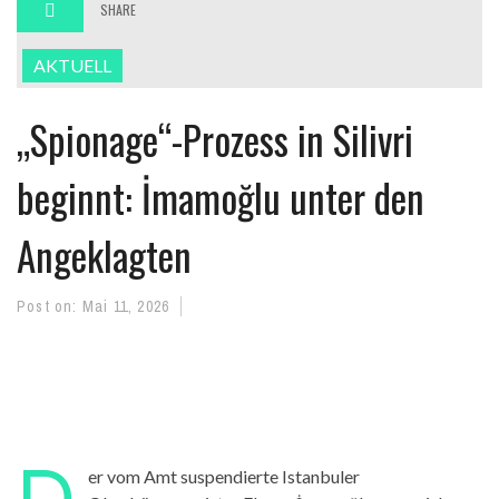
SHARE
AKTUELL
„Spionage“-Prozess in Silivri
beginnt: İmamoğlu unter den
Angeklagten
Post on:
Mai 11, 2026
D
er vom Amt suspendierte Istanbuler