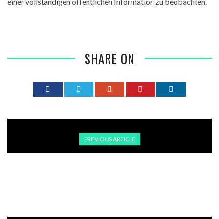
einer vollständigen öffentlichen Information zu beobachten.
SHARE ON
PREVIOUS ARTICLE
FLUGHAFENVERBAND: STREICHUNGEN WEGEN
KEROSINKRISE KÖNNTEN 20 MILLIONEN PASSAGIERE
BETREFFEN