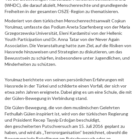
(WHDC), die darauf abzielt, Menschenrechte und grundlegende
Freiheiten in der gesamten OSZE-Region zu thematisieren.
Moderiert von dem türkischen Menschenrechtsanwalt Coşkun
Yorulmaz, umfasste das Podium Aneta Szarfenberg von der Maria
Grzegorzewska Universität, Eleni Kardamitsi von der Hellenic
Youth Participation und Dr. Anna Tatar von der Never Again
Association. Die Veranstaltung hatte zum Ziel, auf die Risiken von
Hassrede hinzuweisen und Strategien zu diskutieren, um das
Bewusstsein zu schärfen, insbesondere unter Jugendlichen, und
Minderheiten zu schützen.
Yorulmaz berichtete von seinen persönlichen Erfahrungen mit
Hassrede in der Türkei und schilderte einen Vorfall, der sich vor
etwa zehn Jahren ereignete. Dabei ging es um eine Schule,
die mit
der
Gülen-Bewegung in Verbindung stand.
Die Gülen-Bewegung, die von dem muslimischen Gelehrten
Fethullah Gülen inspiriert ist, wird von der türkischen
Regierung
und Präsident Recep Tayyip Erdoğan beschuldigt,
den
gescheiterten
Putschversuch am 15. Juli 2016 geplant zu
haben, und wird als „Terrororganisation“ bezeichnet, obwohl die
Bewegung jede Beteiligung am Putschversuch oder an