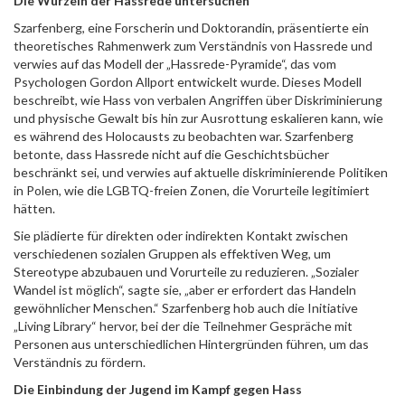
Die Wurzeln der Hassrede untersuchen
Szarfenberg, eine Forscherin und Doktorandin, präsentierte ein
theoretisches Rahmenwerk zum Verständnis von Hassrede und
verwies auf das Modell der „Hassrede-Pyramide“, das vom
Psychologen Gordon Allport entwickelt wurde. Dieses Modell
beschreibt, wie Hass von verbalen Angriffen über Diskriminierung
und physische Gewalt bis hin zur Ausrottung eskalieren kann, wie
es während des Holocausts zu beobachten war. Szarfenberg
betonte, dass Hassrede nicht auf die Geschichtsbücher
beschränkt sei, und verwies auf aktuelle diskriminierende Politiken
in Polen, wie die LGBTQ-freien Zonen, die Vorurteile legitimiert
hätten.
Sie plädierte für direkten oder indirekten Kontakt zwischen
verschiedenen sozialen Gruppen als effektiven Weg, um
Stereotype abzubauen und Vorurteile zu reduzieren. „Sozialer
Wandel ist möglich“, sagte sie, „aber er erfordert das Handeln
gewöhnlicher Menschen.“ Szarfenberg hob auch die Initiative
„Living Library“ hervor, bei der die Teilnehmer Gespräche mit
Personen aus unterschiedlichen Hintergründen führen, um das
Verständnis zu fördern.
Die Einbindung der Jugend im Kampf gegen Hass