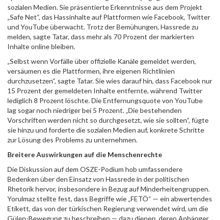
sozialen Medien. Sie präsentierte Erkenntnisse aus dem Projekt
„Safe Net“, das Hassinhalte auf Plattformen wie Facebook, Twitter
und YouTube überwacht. Trotz der Bemühungen, Hassrede zu
melden, sagte Tatar, dass mehr als 70 Prozent der markierten
Inhalte online bleiben.
„Selbst wenn Vorfälle über offizielle Kanäle gemeldet werden,
versäumen es die Plattformen, ihre eigenen Richtlinien
durchzusetzen“, sagte Tatar. Sie wies darauf hin, dass Facebook nur
15 Prozent der gemeldeten Inhalte entfernte, während Twitter
lediglich 8 Prozent löschte. Die Entfernungsquote von YouTube
lag sogar noch niedriger bei 5 Prozent. „Die bestehenden
Vorschriften werden nicht so durchgesetzt, wie sie sollten“, fügte
sie hinzu und forderte die sozialen Medien auf, konkrete Schritte
zur Lösung des Problems zu unternehmen.
Breitere Auswirkungen auf die Menschenrechte
Die Diskussion auf dem OSZE-Podium hob umfassendere
Bedenken über den Einsatz von Hassrede in der politischen
Rhetorik hervor, insbesondere in Bezug auf Minderheitengruppen.
Yorulmaz stellte fest, dass Begriffe wie „FETÖ“ — ein abwertendes
Etikett, das von der türkischen Regierung verwendet wird, um die
Gülen-Bewegung zu beschreiben — dazu dienen, deren Anhänger