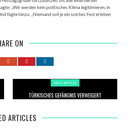
 Festtagsgrüße fortzusetzen, bis alle inhaftierten
gte: „Wir werden kein politisches Klima legitimieren, in
nd fügte hinzu: „Niemand soll je ein solches Fest erleben
HARE ON
NEXT ARTICLE
TÜRKISCHES GEFÄNGNIS VERWEIGERT
HÄFTLINGEN SCHRIFTEN DES ISLAMISCHEN
GELEHRTEN SAID NURSI
ED ARTICLES