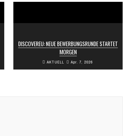
DISCOVEREU: NEUE BEWERBUNGSRUNDE STARTET
MORGEN
AKTUELL
Apr. 7, 2026
Ab morgen können sich wieder 18-Jährige für
einen Travel-Pass quer durch Europa bewerben.
Mit dem Erasmus+-Programm DiscoverEU
erhalten rund 40.000 ...