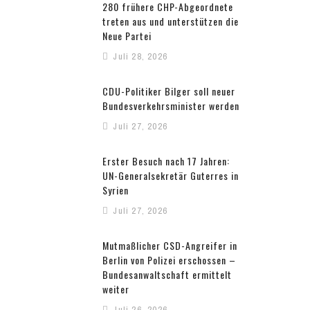
280 frühere CHP-Abgeordnete
treten aus und unterstützen die
Neue Partei
Juli 28, 2026
CDU-Politiker Bilger soll neuer
Bundesverkehrsminister werden
Juli 27, 2026
Erster Besuch nach 17 Jahren:
UN-Generalsekretär Guterres in
Syrien
Juli 27, 2026
Mutmaßlicher CSD-Angreifer in
Berlin von Polizei erschossen –
Bundesanwaltschaft ermittelt
weiter
Juli 26, 2026