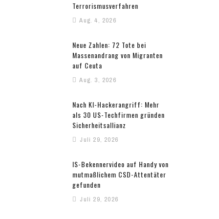
Terrorismusverfahren
Aug. 4, 2026
Neue Zahlen: 72 Tote bei
Massenandrang von Migranten
auf Ceuta
Aug. 3, 2026
Nach KI-Hackerangriff: Mehr
als 30 US-Techfirmen gründen
Sicherheitsallianz
Juli 29, 2026
IS-Bekennervideo auf Handy von
mutmaßlichem CSD-Attentäter
gefunden
Juli 29, 2026