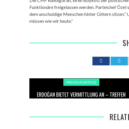
Die CHP kündigte an, ihren Boykott der politischen
Funktionäre freigelassen werden. Parteichef Özel sa
dem unschuldige Menschen hinter Gittern sitzen.“ U
müssen wie wir heute.“
S
PREVIOUS ARTICLE
ERDOĞAN BIETET VERMITTLUNG AN – TREFFEN
ZWISCHEN PUTIN, SELENSKYJ UND TRUMP IN DER
TÜRKEI?
RELAT