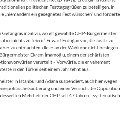
traditionellen politischen Festtagsgrüßen zu beteiligen. In
olle „niemandem ein gesegnetes Fest wünschen“ und forderte
Gefängnis in Silivri, wo elf gewählte CHP-Bürgermeister
 haben nichts zu feiern.“ Er warf Erdoğan vor, die Justiz zu
er zu entmachten, die er an der Wahlurne nicht besiegen
ls Bürgermeister Ekrem İmamoğlu, einem der schärfsten
tionsvorwürfen verurteilt – Vorwürfe, die er vehement
teste in der Türkei seit einem Jahrzehnt aus.
ster in Istanbul und Adana suspendiert, auch hier wegen
 eine politische Säuberung und einen Versuch, die Opposition
ndesweiten Mehrheit der CHP seit 47 Jahren – systematisch