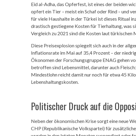
Eid al-Adha, das Opferfest, ist eines der beiden wic
opfert ein Tier – meist ein Schaf oder Rind – und ve
für viele Haushalte in der Türkei ist dieses Ritua
drastisch gestiegene Kosten für Tierhaltung, was si
Vergleich zu 2021 sind die Kosten laut türkischen
Diese Preisexplosion spiegelt sich auch in der allge
Inflationsrate im Mai auf 35,4 Prozent – der nied
Ökonomen der Forschungsgruppe ENAG gehen von e
betroffen sind Lebensmittel, darunter auch Fleisch:
Mindestlohn reicht damit nur noch für etwa 45 Kil
Lebenshaltungskosten.
Politischer Druck auf die Oppos
Neben der ökonomischen Krise sorgt eine neue Wel
CHP (Republikanische Volkspartei) für zusätzlich
wurden in den letzten Monaten suspendiert oder f