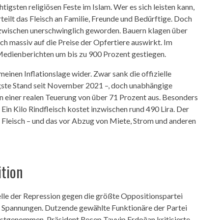
htigsten religiösen Feste im Islam. Wer es sich leisten kann,
rteilt das Fleisch an Familie, Freunde und Bedürftige. Doch
l inzwischen unerschwinglich geworden. Bauern klagen über
ch massiv auf die Preise der Opfertiere auswirkt. Im
 Medienberichten um bis zu 900 Prozent gestiegen.
meinen Inflationslage wider. Zwar sank die offizielle
rigste Stand seit November 2021 –, doch unabhängige
iner realen Teuerung von über 71 Prozent aus. Besonders
 Ein Kilo Rindfleisch kostet inzwischen rund 490 Lira. Der
o Fleisch – und das vor Abzug von Miete, Strom und anderen
ition
le der Repression gegen die größte Oppositionspartei
e Spannungen. Dutzende gewählte Funktionäre der Partei
estgenommen. Präsident Recep Tayyip Erdoğan kritisierte