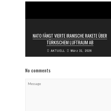
NATO FÄNGT VIERTE IRANISCHE RAKETE ÜBER
TÜRKISCHEM LUFTRAUM AB
AKTUELL
März 31, 2026
Das türkische Verteidigungsministerium teilte
am Montag mit, NATO-Streitkräfte hätten eine
weitere aus Iran abgefeuerte Rakete
abgefangen – die vierte seit ...
No comments