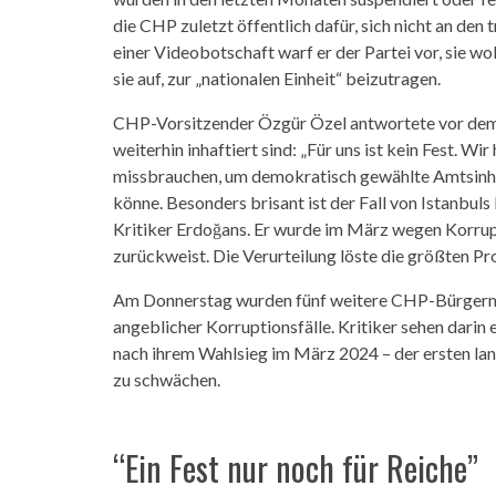
die CHP zuletzt öffentlich dafür, sich nicht an den 
einer Videobotschaft warf er der Partei vor, sie w
sie auf, zur „nationalen Einheit“ beizutragen.
CHP-Vorsitzender Özgür Özel antwortete vor dem 
weiterhin inhaftiert sind: „Für uns ist kein Fest. Wir
missbrauchen, um demokratisch gewählte Amtsinhab
könne. Besonders brisant ist der Fall von Istanbu
Kritiker Erdoğans. Er wurde im März wegen Korrup
zurückweist. Die Verurteilung löste die größten Pro
Am Donnerstag wurden fünf weitere CHP-Bürgermei
angeblicher Korruptionsfälle. Kritiker sehen darin
nach ihrem Wahlsieg im März 2024 – der ersten la
zu schwächen.
“Ein Fest nur noch für Reiche”