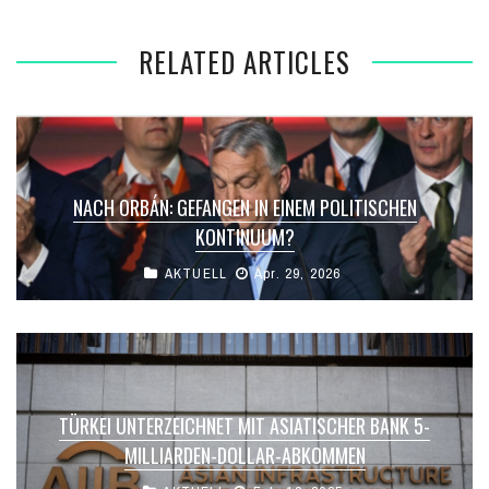
RELATED ARTICLES
NACH ORBÁN: GEFANGEN IN EINEM POLITISCHEN
KONTINUUM?
AKTUELL
Apr. 29, 2026
TÜRKEI UNTERZEICHNET MIT ASIATISCHER BANK 5-
MILLIARDEN-DOLLAR-ABKOMMEN