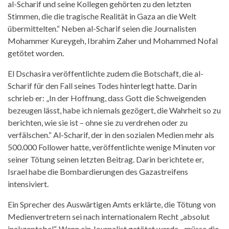
al-Scharif und seine Kollegen gehörten zu den letzten
Stimmen, die die tragische Realität in Gaza an die Welt
übermittelten.“ Neben al-Scharif seien die Journalisten
Mohammer Kureygeh, Ibrahim Zaher und Mohammed Nofal
getötet worden.
El Dschasira veröffentlichte zudem die Botschaft, die al-
Scharif für den Fall seines Todes hinterlegt hatte. Darin
schrieb er: „In der Hoffnung, dass Gott die Schweigenden
bezeugen lässt, habe ich niemals gezögert, die Wahrheit so zu
berichten, wie sie ist – ohne sie zu verdrehen oder zu
verfälschen.“ Al-Scharif, der in den sozialen Medien mehr als
500.000 Follower hatte, veröffentlichte wenige Minuten vor
seiner Tötung seinen letzten Beitrag. Darin berichtete er,
Israel habe die Bombardierungen des Gazastreifens
intensiviert.
Ein Sprecher des Auswärtigen Amts erklärte, die Tötung von
Medienvertretern sei nach internationalem Recht „absolut
inakzeptabel“. Wenn ein Journalist getötet werde, „müsse die