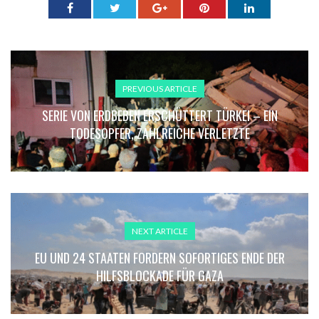
PREVIOUS ARTICLE
SERIE VON ERDBEBEN ERSCHÜTTERT TÜRKEI – EIN
TODESOPFER, ZAHLREICHE VERLETZTE
NEXT ARTICLE
EU UND 24 STAATEN FORDERN SOFORTIGES ENDE DER
HILFSBLOCKADE FÜR GAZA