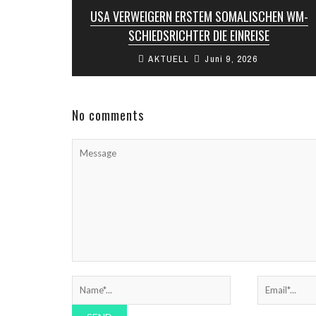
USA VERWEIGERN ERSTEM SOMALISCHEN WM-
SCHIEDSRICHTER DIE EINREISE
AKTUELL
Juni 9, 2026
Dem für die Fußball-Weltmeisterschaft 2026
nominierten somalischen Schiedsrichter Omar
Abdulkadir Artan ist nach seiner Ankunft in
Miami die Einreise in ...
No comments