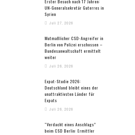
Erster Besuch nach 17 Jahren:
UN-Generalsekretär Guterres in
Syrien
Juli 27, 2026
Mutmaßlicher CSD-Angreifer in
Berlin von Polizei erschossen –
Bundesanwaltschaft ermittelt
weiter
Juli 26, 2026
Expat-Studie 2026:
Deutschland bleibt eines der
unattraktivsten Länder für
Expats
Juli 26, 2026
“Verdacht eines Anschlags”
beim CSD Berlin: Ermittler