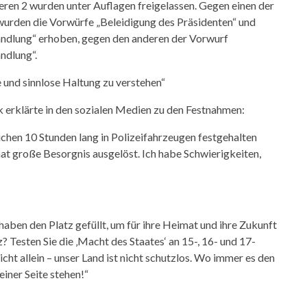
eren 2 wurden unter Auflagen freigelassen. Gegen einen der
urden die Vorwürfe „Beleidigung des Präsidenten“ und
andlung“ erhoben, gegen den anderen der Vorwurf
ndlung“.
e und sinnlose Haltung zu verstehen“
erklärte in den sozialen Medien zu den Festnahmen:
chen 10 Stunden lang in Polizeifahrzeugen festgehalten
hat große Besorgnis ausgelöst. Ich habe Schwierigkeiten,
aben den Platz gefüllt, um für ihre Heimat und ihre Zukunft
 Testen Sie die ‚Macht des Staates‘ an 15-, 16- und 17-
cht allein – unser Land ist nicht schutzlos. Wo immer es den
iner Seite stehen!“