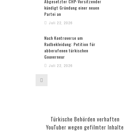
Abgesetzter CHP-Vorsitzender
kündigt Gründung einer neuen
Partei an
Juli 22, 2026
Nach Kontroverse um
Radbekleidung: Petition für
abberufenen türkischen
Gouverneur
Juli 22, 2026
Türkisch-amerikanischer
Aktivist widmet IRF-Preis den
Opfern der Repression in der
Türkei
Juli 20, 2026
Türkische Behörden verhaften
Affäre um Leihmutter:
YouTuber wegen gefilmter Inhalte
Unionsfraktionschef Spahn