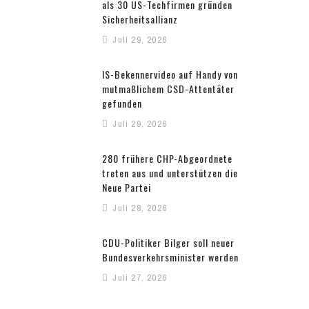
als 30 US-Techfirmen gründen
Sicherheitsallianz
Juli 29, 2026
IS-Bekennervideo auf Handy von
mutmaßlichem CSD-Attentäter
gefunden
Juli 29, 2026
280 frühere CHP-Abgeordnete
treten aus und unterstützen die
Neue Partei
Juli 28, 2026
CDU-Politiker Bilger soll neuer
Bundesverkehrsminister werden
Juli 27, 2026