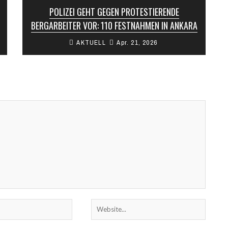
POLIZEI GEHT GEGEN PROTESTIERENDE
BERGARBEITER VOR: 110 FESTNAHMEN IN ANKARA
AKTUELL
Apr. 21, 2026
Am frühen Morgen ist die Polizei gegen die
Protestaktion der Arbeiter des
Bergbauunternehmens Doruk Madencilik in
Ankara eingeschritten. Die Beschäftigten, ...