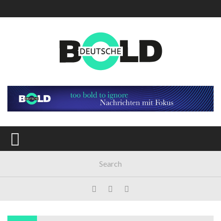
Main Menu
AKTUELL
GESELLSCHAFT
POLITIK
WIRTSCHAFT
MEINUNG
KULTUR
SPORT