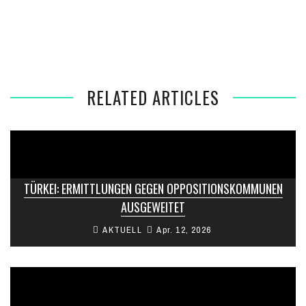
NACH ABSETZUNG VON CHP-CHEF IN DER TÜRKEI: 13
PARTEIMITGLIEDER FESTGENOMMEN
RELATED ARTICLES
TÜRKEI: ERMITTLUNGEN GEGEN OPPOSITIONSKOMMUNEN
AUSGEWEITET
AKTUELL
Apr. 12, 2026