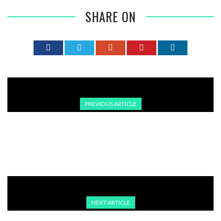
SHARE ON
PREVIOUS ARTICLE
,,ABSOLUT NICHTIG”- DIE GRÖSSTE OPPOSITION IN DER T
ÜRKEI VERLIERT IHRE GESAMTE FÜHRUNG
NEXT ARTICLE