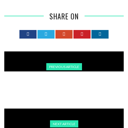
SHARE ON
PREVIOUS ARTICLE
ERDBEBEN DER STÄRKE 6,2 ERSCHÜTTERT DIE TÜRKEI –
GEBÄUDE IN ISTANBUL BETROFFEN
NEXT ARTICLE