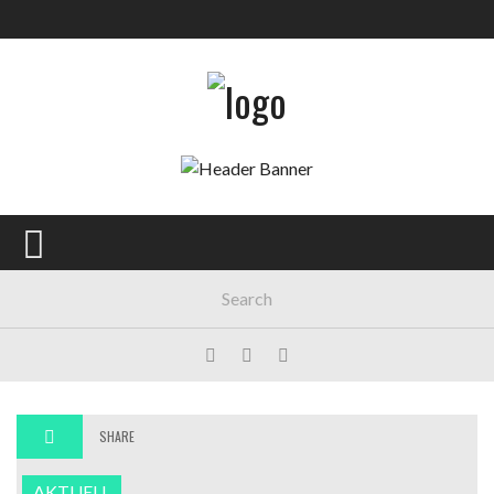
Main Menu
AKTUELL
GESELLSCHAFT
POLITIK
WIRTSCHAFT
MEINUNG
KULTUR
SPORT
SHARE
AKTUELL