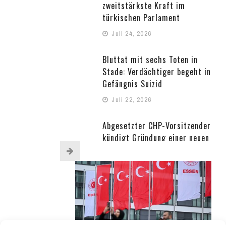
zweitstärkste Kraft im
türkischen Parlament
Juli 24, 2026
Bluttat mit sechs Toten in
Stade: Verdächtiger begeht in
Gefängnis Suizid
Juli 22, 2026
Abgesetzter CHP-Vorsitzender
kündigt Gründung einer neuen
Partei an
Juli 22, 2026
Nach Kontroverse um
Radbekleidung: Petition für
abberufenen türkischen