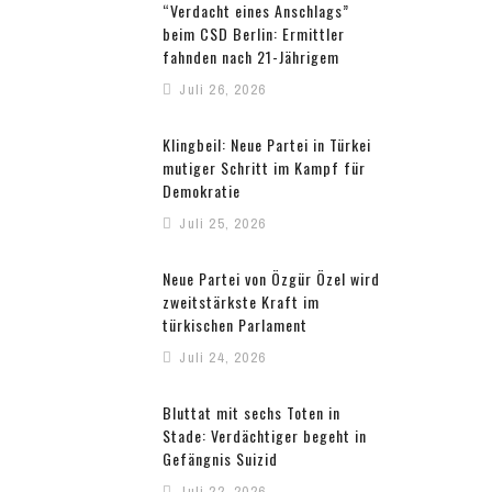
“Verdacht eines Anschlags”
beim CSD Berlin: Ermittler
fahnden nach 21-Jährigem
Juli 26, 2026
Klingbeil: Neue Partei in Türkei
mutiger Schritt im Kampf für
Demokratie
Juli 25, 2026
Neue Partei von Özgür Özel wird
zweitstärkste Kraft im
türkischen Parlament
Juli 24, 2026
Bluttat mit sechs Toten in
Stade: Verdächtiger begeht in
Gefängnis Suizid
Juli 22, 2026