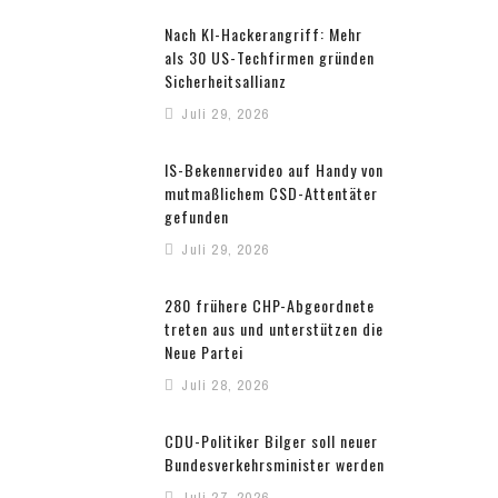
Nach KI-Hackerangriff: Mehr
als 30 US-Techfirmen gründen
Sicherheitsallianz
Juli 29, 2026
IS-Bekennervideo auf Handy von
mutmaßlichem CSD-Attentäter
gefunden
Juli 29, 2026
280 frühere CHP-Abgeordnete
treten aus und unterstützen die
Neue Partei
Juli 28, 2026
CDU-Politiker Bilger soll neuer
Bundesverkehrsminister werden
Juli 27, 2026