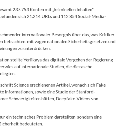
esamt 237.753 Konten mit „kriminellen Inhalten“
er befanden sich 21.214 URLs und 112.854 Social-Media-
ehmender internationaler Besorgnis über das, was Kritiker
n betrachten, mit vagen nationalen Sicherheitsgesetzen und
einungen zu unterdrücken.
tion stellte Yerlikaya das digitale Vorgehen der Regierung
rwies auf internationale Studien, die die rasche
elegten.
schrift Science erschienenen Artikel, wonach sich Fake
rte Informationen, sowie eine Studie der Stanford-
nehmer Schwierigkeiten hätten, Deepfake-Videos von
nur ein technisches Problem darstellten, sondern eine
 Sicherheit bedeuteten.