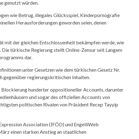
e genutzt würden.
ngen wie Betrug, illegales Glücksspiel, Kinderpornografie
inellen Herausforderungen geworden seien, denen
tät mit der gleichen Entschlossenheit bekämpfen werde, wie
 Die türkische Regierung stellt Online-Zensur seit Langem
sprogramms dar.
efinitionen unter Gesetzen wie dem türkischen Gesetz Nr.
h gegenüber regierungskritischen Inhalten.
 Blockierung hunderter oppositioneller Accounts, darunter
edienhäusern und sogar des offiziellen Accounts von
tigsten politischen Rivalen von Präsident Recep Tayyip
 Expression Association (İFÖD) und EngelliWeb
ärz einen starken Anstieg an staatlichen