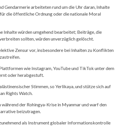
nd Gendarmerie arbeiteten rund um die Uhr daran, Inhalte
h für die öffentliche Ordnung oder die nationale Moral
 Inhalte würden umgehend bearbeitet; Beiträge, die
erbreiten sollten, würden unverzüglich gelöscht.
ektive Zensur vor, insbesondere bei Inhalten zu Konflikten
zastreifen.
 Plattformen wie Instagram, YouTube und TikTok unter dem
ernt oder herabgestuft.
alästinensischer Stimmen, so Yerlikaya, und stütze sich auf
man Rights Watch.
en während der Rohingya-Krise in Myanmar und warf den
arrative beizutragen.
 zunehmend als Instrument globaler Informationskontrolle