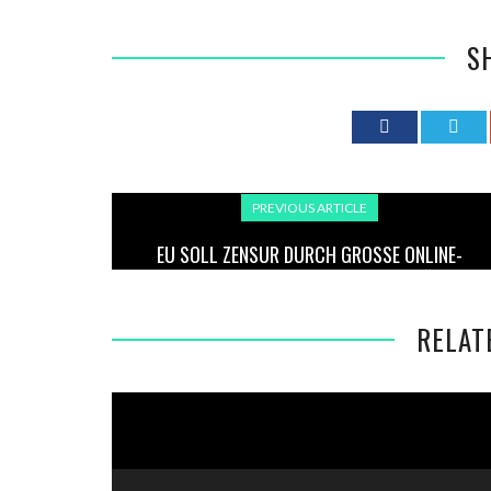
S
PREVIOUS ARTICLE
EU SOLL ZENSUR DURCH GROSSE ONLINE-P
LATTFORMEN AUF DRUCK AUTORITÄRER R
EGIERUNGEN EINDÄMMEN
RELAT