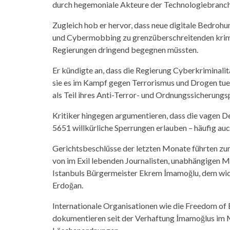
durch hegemoniale Akteure der Technologiebranch
Zugleich hob er hervor, dass neue digitale Bedrohu
und Cybermobbing zu grenzüberschreitenden krim
Regierungen dringend begegnen müssten.
Er kündigte an, dass die Regierung Cyberkriminali
sie es im Kampf gegen Terrorismus und Drogen tue.
als Teil ihres Anti-Terror- und Ordnungssicherung
Kritiker hingegen argumentieren, dass die vagen D
5651 willkürliche Sperrungen erlauben – häufig auc
Gerichtsbeschlüsse der letzten Monate führten zur
von im Exil lebenden Journalisten, unabhängigen M
Istanbuls Bürgermeister Ekrem İmamoğlu, dem wich
Erdoğan.
Internationale Organisationen wie die Freedom of
dokumentieren seit der Verhaftung İmamoğlus im M