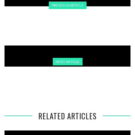
PREVIOUS ARTICLE
TESLA IN DER KRISE: GEWINN BRICHT UM 71 PROZENT EIN
NEXT ARTICLE
TRUMP VERSCHÄRFT ANGRIFF AUF HARVARD IM STREIT
UM BUNDESMITTEL
RELATED ARTICLES